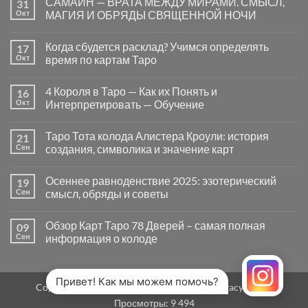
САМАЙН — ВРАТА МЕЖДУ МИРАМИ. СМЫСЛ,
31
записи
Почему
Окт
МАГИЯ И ОБРЯДЫ СВЯЩЕННОЙ НОЧИ
вопросы
«Да
Комментариев
или
к
нет
Когда сбудется расклад? Учимся определять
17
Нет»
записи
в
САМАЙН
Окт
время по картам Таро
Таро
—
могут
ВРАТА
Комментариев
заводить
МЕЖДУ
к
нет
4 Короля в Таро — Как их Понять и
16
в
МИРАМИ.
записи
тупик
СМЫСЛ,
Когда
Окт
Интерпретировать — Обучение
и
МАГИЯ
сбудется
как
И
расклад?
Комментариев
карты
ОБРЯДЫ
Учимся
к
нет
Таро Тота колода Алистера Кроули: история
21
на
СВЯЩЕННОЙ
определять
записи
самом
НОЧИ
время
4
Сен
создания, символика и значение карт
деле
по
Короля
помогают
картам
в
Комментариев
человеку
Таро
Таро
к
нет
Осеннее равноденствие 2025: эзотерический
19
—
записи
Как
Таро
Сен
смысл, обряды и советы
их
Тота
Понять
колода
Комментариев
и
Алистера
к
нет
Обзор Карт Таро 78 Дверей – самая полная
09
Интерпретировать
Кроули:
записи
—
история
Осеннее
Сен
информация о колоде
Обучение
создания,
равноденствие
символика
2025:
Комментариев
и
эзотерический
к
нет
значение
смысл,
записи
карт
обряды
Обзор
Привет! Как мы можем помочь?
Copyright 2026 ©
MirTaro (World Tarot)
Privacy Policy
и
Карт
советы
Таро
Просмотры:
9 494
78