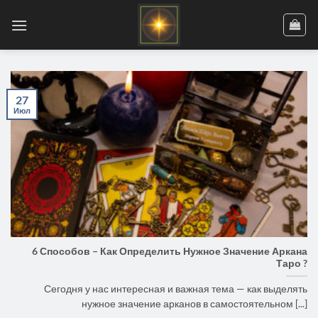
Skip
to
content
27
Июл
6 Способов – Как Определить Нужное Значение Аркана
Таро ?
Сегодня у нас интересная и важная тема — как выделять
нужное значение арканов в самостоятельном [...]