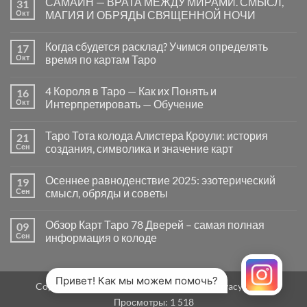
САМАЙН — ВРАТА МЕЖДУ МИРАМИ. СМЫСЛ,
31
записи
Почему
Окт
МАГИЯ И ОБРЯДЫ СВЯЩЕННОЙ НОЧИ
вопросы
«Да
Комментариев
или
к
нет
Когда сбудется расклад? Учимся определять
17
Нет»
записи
в
САМАЙН
Окт
время по картам Таро
Таро
—
могут
ВРАТА
Комментариев
заводить
МЕЖДУ
к
нет
4 Короля в Таро — Как их Понять и
16
в
МИРАМИ.
записи
тупик
СМЫСЛ,
Когда
Окт
Интерпретировать — Обучение
и
МАГИЯ
сбудется
как
И
расклад?
Комментариев
карты
ОБРЯДЫ
Учимся
к
нет
Таро Тота колода Алистера Кроули: история
21
на
СВЯЩЕННОЙ
определять
записи
самом
НОЧИ
время
4
Сен
создания, символика и значение карт
деле
по
Короля
помогают
картам
в
Комментариев
человеку
Таро
Таро
к
нет
Осеннее равноденствие 2025: эзотерический
19
—
записи
Как
Таро
Сен
смысл, обряды и советы
их
Тота
Понять
колода
Комментариев
и
Алистера
к
нет
Обзор Карт Таро 78 Дверей – самая полная
09
Интерпретировать
Кроули:
записи
—
история
Осеннее
Сен
информация о колоде
Обучение
создания,
равноденствие
символика
2025:
Комментариев
и
эзотерический
к
нет
значение
смысл,
записи
карт
обряды
Обзор
Привет! Как мы можем помочь?
Copyright 2026 ©
MirTaro (World Tarot)
Privacy Policy
и
Карт
советы
Таро
Просмотры:
1 518
78