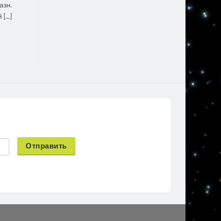
азн.
...]
Отправить