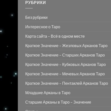
РУБРИКИ
Без рубрики
Интересное о Таро
Карта сайта – Всё в одном месте
Краткое Значение – Жезловых Арканов Таро
Краткое Значение – Старших Арканов Таро
Краткое Значение – Кубковых Арканов Таро
Краткое Значение – Мечевых Арканов Таро
Краткое Значение – Пентаклей Арканов Таро
Младшие Арканы в Таро
Старшие Арканы в Таро – Значение