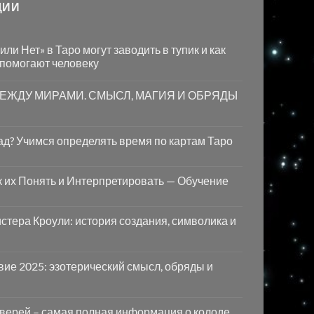
ЦИИ
ли Нет» в Таро могут заводить в тупик и как
 помогают человеку
МЕЖДУ МИРАМИ. СМЫСЛ, МАГИЯ И ОБРЯДЫ
лад? Учимся определять время по картам Таро
ак их Понять и Интерпретировать — Обучение
стера Кроули: история создания, символика и
ие 2025: эзотерический смысл, обряды и
Дверей – самая полная информация о колоде