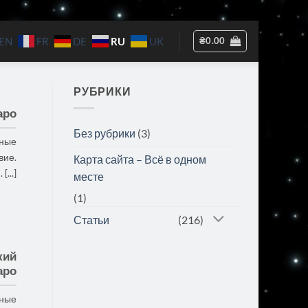
RU
₴
0.00
EN
FR
DE
UK
РУБРИКИ
аро
Без рубрики
(3)
вные
вие.
Карта сайта – Всё в одном
...]
месте
(1)
Статьи
(216)
кий
аро
вные