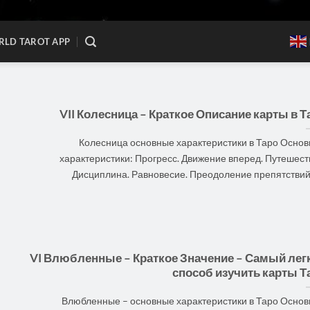
LD TAROT APP
VII Колесница – Краткое Описание карты в Т
Колесница основные характеристики в Таро Осно
характеристики: Прогресс. Движение вперед. Путешест
Дисциплина. Равновесие. Преодоление препятствий. [
VI Влюбленные – Краткое Значение – Самый лег
способ изучить карты Т
Влюбленные – основные характеристики в Таро Осно