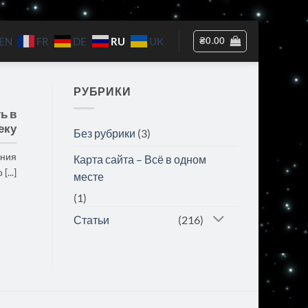
RU
₴
0.00
EN
FR
DE
UK
РУБРИКИ
ь в
еку
Без рубрики
(3)
ения
Карта сайта – Всё в одном
[...]
месте
(1)
Статьи
(216)