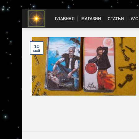
Skip
ГЛАВНАЯ
МАГАЗИН
СТАТЬИ
WOR
to
content
10
Май