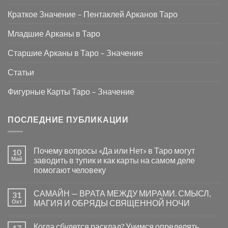
Краткое Значение – Пентаклей Арканов Таро
Младшие Арканы в Таро
Старшие Арканы в Таро – Значение
Статьи
Фигурные Карты Таро – Значение
ПОСЛЕДНИЕ ПУБЛИКАЦИИ
Почему вопросы «Да или Нет» в Таро могут
10
Май
заводить в тупик и как карты на самом деле
помогают человеку
Комментариев
к
нет
САМАЙН — ВРАТА МЕЖДУ МИРАМИ. СМЫСЛ,
31
записи
Почему
Окт
МАГИЯ И ОБРЯДЫ СВЯЩЕННОЙ НОЧИ
вопросы
«Да
Комментариев
или
к
нет
Когда сбудется расклад? Учимся определять
17
Нет»
записи