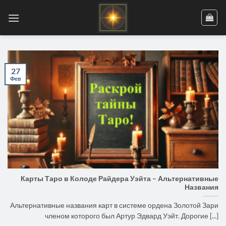
Skip
to
content
27
Фев
Карты Таро в Колоде Райдера Уэйта – Альтернативные
Названия
Альтернативные названия карт в системе ордена Золотой Зари
членом которого был Артур Эдвард Уэйт. Дорогие [...]