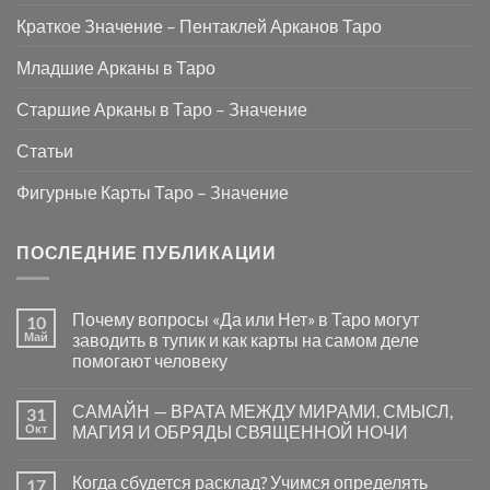
Краткое Значение – Пентаклей Арканов Таро
Младшие Арканы в Таро
Старшие Арканы в Таро – Значение
Статьи
Фигурные Карты Таро – Значение
ПОСЛЕДНИЕ ПУБЛИКАЦИИ
Почему вопросы «Да или Нет» в Таро могут
10
Май
заводить в тупик и как карты на самом деле
помогают человеку
Комментариев
к
нет
САМАЙН — ВРАТА МЕЖДУ МИРАМИ. СМЫСЛ,
31
записи
Почему
Окт
МАГИЯ И ОБРЯДЫ СВЯЩЕННОЙ НОЧИ
вопросы
«Да
Комментариев
или
к
нет
Когда сбудется расклад? Учимся определять
17
Нет»
записи