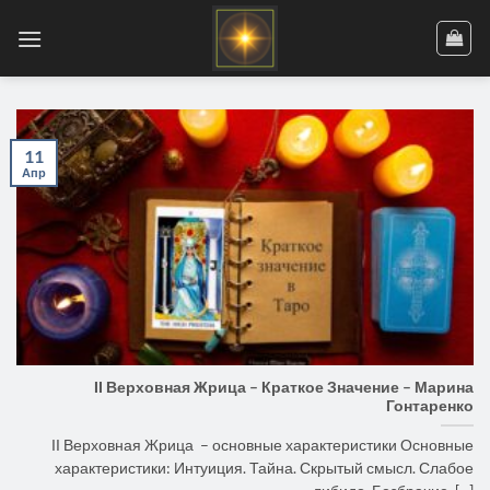
Skip
to
content
11
Апр
ІІ Верховная Жрица – Краткое Значение – Марина
Гонтаренко
ІІ Верховная Жрица – основные характеристики Основные
характеристики: Интуиция. Тайна. Скрытый смысл. Слабое