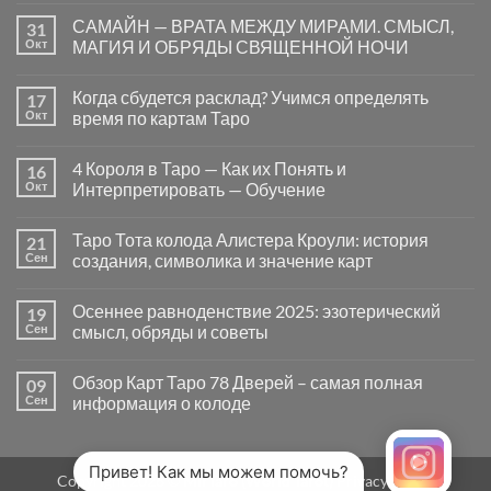
к
нет
САМАЙН — ВРАТА МЕЖДУ МИРАМИ. СМЫСЛ,
31
записи
Почему
Окт
МАГИЯ И ОБРЯДЫ СВЯЩЕННОЙ НОЧИ
вопросы
«Да
Комментариев
или
к
нет
Когда сбудется расклад? Учимся определять
17
Нет»
записи
в
САМАЙН
Окт
время по картам Таро
Таро
—
могут
ВРАТА
Комментариев
заводить
МЕЖДУ
к
нет
4 Короля в Таро — Как их Понять и
16
в
МИРАМИ.
записи
тупик
СМЫСЛ,
Когда
Окт
Интерпретировать — Обучение
и
МАГИЯ
сбудется
как
И
расклад?
Комментариев
карты
ОБРЯДЫ
Учимся
к
нет
Таро Тота колода Алистера Кроули: история
21
на
СВЯЩЕННОЙ
определять
записи
самом
НОЧИ
время
4
Сен
создания, символика и значение карт
деле
по
Короля
помогают
картам
в
Комментариев
человеку
Таро
Таро
к
нет
Осеннее равноденствие 2025: эзотерический
19
—
записи
Как
Таро
Сен
смысл, обряды и советы
их
Тота
Понять
колода
Комментариев
и
Алистера
к
нет
Обзор Карт Таро 78 Дверей – самая полная
09
Интерпретировать
Кроули:
записи
—
история
Осеннее
Сен
информация о колоде
Обучение
создания,
равноденствие
символика
2025:
Комментариев
и
эзотерический
к
нет
значение
смысл,
записи
карт
обряды
Обзор
Привет! Как мы можем помочь?
Copyright 2026 ©
MirTaro (World Tarot)
Privacy Policy
и
Карт