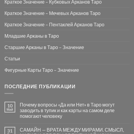
Краткое Значение – Кубковых Арканов Таро
Краткое Значение – Мечевых Арканов Таро
Краткое Значение – Пентаклей Арканов Таро
Младшие Арканы в Таро
Старшие Арканы в Таро – Значение
Статьи
Фигурные Карты Таро – Значение
ПОСЛЕДНИЕ ПУБЛИКАЦИИ
Почему вопросы «Да или Нет» в Таро могут
10
Май
заводить в тупик и как карты на самом деле
помогают человеку
Комментариев
к
нет
САМАЙН — ВРАТА МЕЖДУ МИРАМИ. СМЫСЛ,
31
записи
Почему