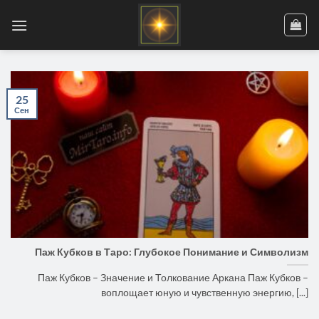
Skip
to
content
25
Сен
Паж Кубков в Таро: Глубокое Понимание и Символизм
Паж Кубков – Значение и Толкование Аркана Паж Кубков –
воплощает юную и чувственную энергию, [...]