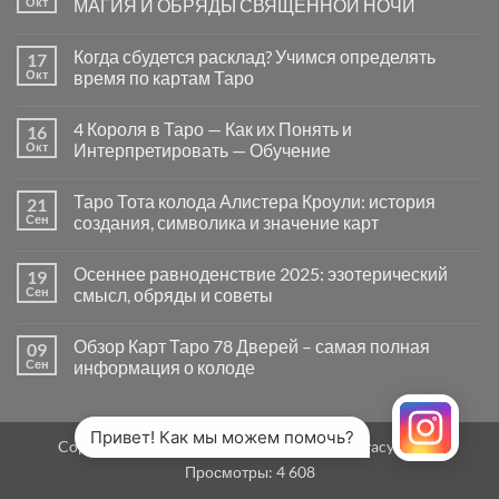
Окт
МАГИЯ И ОБРЯДЫ СВЯЩЕННОЙ НОЧИ
вопросы
«Да
Комментариев
или
к
нет
Когда сбудется расклад? Учимся определять
17
Нет»
записи
в
САМАЙН
Окт
время по картам Таро
Таро
—
могут
ВРАТА
Комментариев
заводить
МЕЖДУ
к
нет
4 Короля в Таро — Как их Понять и
16
в
МИРАМИ.
записи
тупик
СМЫСЛ,
Когда
Окт
Интерпретировать — Обучение
и
МАГИЯ
сбудется
как
И
расклад?
Комментариев
карты
ОБРЯДЫ
Учимся
к
нет
Таро Тота колода Алистера Кроули: история
21
на
СВЯЩЕННОЙ
определять
записи
самом
НОЧИ
время
4
Сен
создания, символика и значение карт
деле
по
Короля
помогают
картам
в
Комментариев
человеку
Таро
Таро
к
нет
Осеннее равноденствие 2025: эзотерический
19
—
записи
Как
Таро
Сен
смысл, обряды и советы
их
Тота
Понять
колода
Комментариев
и
Алистера
к
нет
Обзор Карт Таро 78 Дверей – самая полная
09
Интерпретировать
Кроули:
записи
—
история
Осеннее
Сен
информация о колоде
Обучение
создания,
равноденствие
символика
2025:
Комментариев
и
эзотерический
к
нет
значение
смысл,
записи
карт
обряды
Обзор
Привет! Как мы можем помочь?
Copyright 2026 ©
MirTaro (World Tarot)
Privacy Policy
и
Карт
советы
Таро
Просмотры:
4 608
78
Дверей