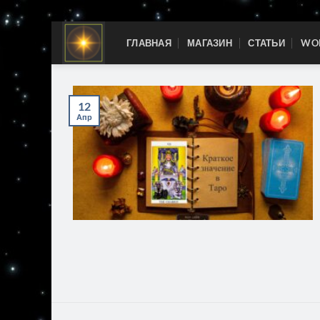
Skip
ГЛАВНАЯ
МАГАЗИН
СТАТЬИ
WOR
to
content
12
Апр