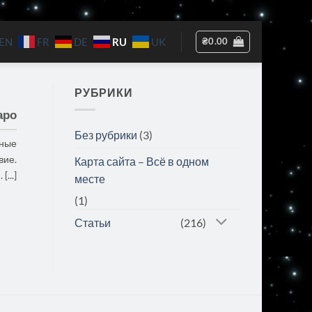
RU
₴
0.00
EN
FR
DE
UK
РУБРИКИ
аро
Без рубрики
(3)
вные
вие.
Карта сайта – Всё в одном
...]
месте
(1)
Статьи
(216)