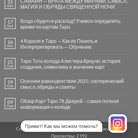
САМАЙН — ВРАТА МЕЖДУ МИРАМИ. СМЫСЛ,
31
записи
Почему
Окт
МАГИЯ И ОБРЯДЫ СВЯЩЕННОЙ НОЧИ
вопросы
«Да
Комментариев
или
к
нет
Когда сбудется расклад? Учимся определять
17
Нет»
записи
в
САМАЙН
Окт
время по картам Таро
Таро
—
могут
ВРАТА
Комментариев
заводить
МЕЖДУ
к
нет
4 Короля в Таро — Как их Понять и
16
в
МИРАМИ.
записи
тупик
СМЫСЛ,
Когда
Окт
Интерпретировать — Обучение
и
МАГИЯ
сбудется
как
И
расклад?
Комментариев
карты
ОБРЯДЫ
Учимся
к
нет
Таро Тота колода Алистера Кроули: история
21
на
СВЯЩЕННОЙ
определять
записи
самом
НОЧИ
время
4
Сен
создания, символика и значение карт
деле
по
Короля
помогают
картам
в
Комментариев
человеку
Таро
Таро
к
нет
Осеннее равноденствие 2025: эзотерический
19
—
записи
Как
Таро
Сен
смысл, обряды и советы
их
Тота
Понять
колода
Комментариев
и
Алистера
к
нет
Обзор Карт Таро 78 Дверей – самая полная
09
Интерпретировать
Кроули:
записи
—
история
Осеннее
Сен
информация о колоде
Обучение
создания,
равноденствие
символика
2025:
Комментариев
и
эзотерический
к
нет
значение
смысл,
записи
карт
обряды
Обзор
Привет! Как мы можем помочь?
Copyright 2026 ©
MirTaro (World Tarot)
Privacy Policy
и
Карт
советы
Таро
Просмотры:
2 992
78