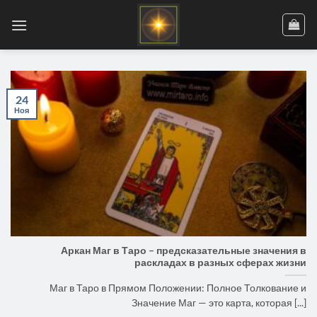
Skip
to
content
24
Ноя
Аркан Маг в Таро – предсказательные значения в
раскладах в разных сферах жизни
Маг в Таро в Прямом Положении: Полное Толкование и
Значение Маг — это карта, которая [...]