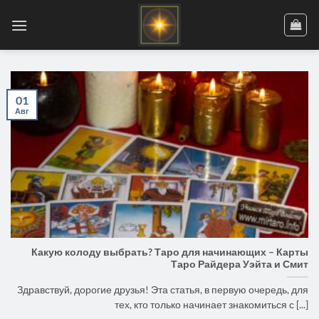
Skip
to
content
01
Авг
Какую колоду выбрать? Таро для начинающих – Карты
Таро Райдера Уэйта и Смит
Здравствуй, дорогие друзья! Эта статья, в первую очередь, для
тех, кто только начинает знакомиться с [...]