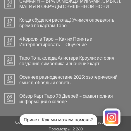
САМАЙН — ВРАТА МЕЖДУ МИРАМИ. СМЫСЛ,
31
записи
Почему
Окт
МАГИЯ И ОБРЯДЫ СВЯЩЕННОЙ НОЧИ
вопросы
«Да
Комментариев
или
к
нет
Когда сбудется расклад? Учимся определять
17
Нет»
записи
в
САМАЙН
Окт
время по картам Таро
Таро
—
могут
ВРАТА
Комментариев
заводить
МЕЖДУ
к
нет
4 Короля в Таро — Как их Понять и
16
в
МИРАМИ.
записи
тупик
СМЫСЛ,
Когда
Окт
Интерпретировать — Обучение
и
МАГИЯ
сбудется
как
И
расклад?
Комментариев
карты
ОБРЯДЫ
Учимся
к
нет
Таро Тота колода Алистера Кроули: история
21
на
СВЯЩЕННОЙ
определять
записи
самом
НОЧИ
время
4
Сен
создания, символика и значение карт
деле
по
Короля
помогают
картам
в
Комментариев
человеку
Таро
Таро
к
нет
Осеннее равноденствие 2025: эзотерический
19
—
записи
Как
Таро
Сен
смысл, обряды и советы
их
Тота
Понять
колода
Комментариев
и
Алистера
к
нет
Обзор Карт Таро 78 Дверей – самая полная
09
Интерпретировать
Кроули:
записи
—
история
Осеннее
Сен
информация о колоде
Обучение
создания,
равноденствие
символика
2025:
Комментариев
и
эзотерический
к
нет
значение
смысл,
записи
карт
обряды
Обзор
Привет! Как мы можем помочь?
Copyright 2026 ©
MirTaro (World Tarot)
Privacy Policy
и
Карт
советы
Таро
Просмотры:
2 260
78