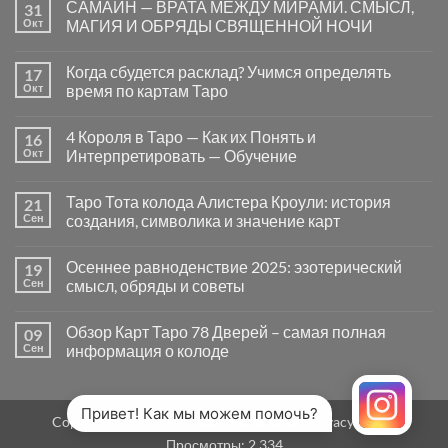
САМАЙН — ВРАТА МЕЖДУ МИРАМИ. СМЫСЛ,
31
записи
Почему
Окт
МАГИЯ И ОБРЯДЫ СВЯЩЕННОЙ НОЧИ
вопросы
«Да
Комментариев
или
к
нет
Когда сбудется расклад? Учимся определять
17
Нет»
записи
в
САМАЙН
Окт
время по картам Таро
Таро
—
могут
ВРАТА
Комментариев
заводить
МЕЖДУ
к
нет
4 Короля в Таро — Как их Понять и
16
в
МИРАМИ.
записи
тупик
СМЫСЛ,
Когда
Окт
Интерпретировать — Обучение
и
МАГИЯ
сбудется
как
И
расклад?
Комментариев
карты
ОБРЯДЫ
Учимся
к
нет
Таро Тота колода Алистера Кроули: история
21
на
СВЯЩЕННОЙ
определять
записи
самом
НОЧИ
время
4
Сен
создания, символика и значение карт
деле
по
Короля
помогают
картам
в
Комментариев
человеку
Таро
Таро
к
нет
Осеннее равноденствие 2025: эзотерический
19
—
записи
Как
Таро
Сен
смысл, обряды и советы
их
Тота
Понять
колода
Комментариев
и
Алистера
к
нет
Обзор Карт Таро 78 Дверей – самая полная
09
Интерпретировать
Кроули:
записи
—
история
Осеннее
Сен
информация о колоде
Обучение
создания,
равноденствие
символика
2025:
Комментариев
и
эзотерический
к
нет
значение
смысл,
записи
карт
обряды
Обзор
Привет! Как мы можем помочь?
Copyright 2026 ©
MirTaro (World Tarot)
Privacy Policy
и
Карт
советы
Таро
Просмотры:
2 334