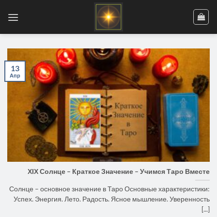
Skip
to
content
13
Апр
ХІХ Солнце – Краткое Значение – Учимся Таро Вместе
Солнце – основное значение в Таро Основные характеристики:
Успех. Энергия. Лето. Радость. Ясное мышление. Уверенность
[...]