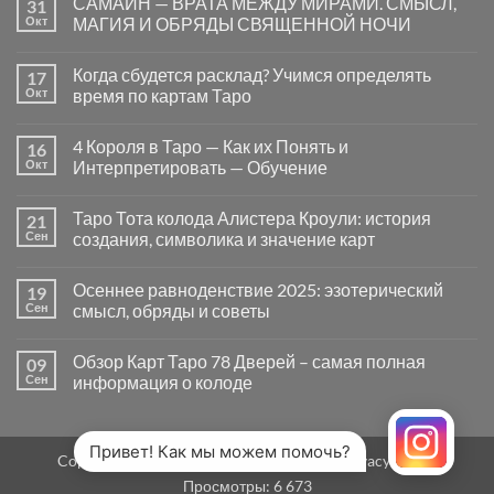
САМАЙН — ВРАТА МЕЖДУ МИРАМИ. СМЫСЛ,
31
записи
Почему
Окт
МАГИЯ И ОБРЯДЫ СВЯЩЕННОЙ НОЧИ
вопросы
«Да
Комментариев
или
к
нет
Когда сбудется расклад? Учимся определять
17
Нет»
записи
в
САМАЙН
Окт
время по картам Таро
Таро
—
могут
ВРАТА
Комментариев
заводить
МЕЖДУ
к
нет
4 Короля в Таро — Как их Понять и
16
в
МИРАМИ.
записи
тупик
СМЫСЛ,
Когда
Окт
Интерпретировать — Обучение
и
МАГИЯ
сбудется
как
И
расклад?
Комментариев
карты
ОБРЯДЫ
Учимся
к
нет
Таро Тота колода Алистера Кроули: история
21
на
СВЯЩЕННОЙ
определять
записи
самом
НОЧИ
время
4
Сен
создания, символика и значение карт
деле
по
Короля
помогают
картам
в
Комментариев
человеку
Таро
Таро
к
нет
Осеннее равноденствие 2025: эзотерический
19
—
записи
Как
Таро
Сен
смысл, обряды и советы
их
Тота
Понять
колода
Комментариев
и
Алистера
к
нет
Обзор Карт Таро 78 Дверей – самая полная
09
Интерпретировать
Кроули:
записи
—
история
Осеннее
Сен
информация о колоде
Обучение
создания,
равноденствие
символика
2025:
Комментариев
и
эзотерический
к
нет
значение
смысл,
записи
карт
обряды
Обзор
Привет! Как мы можем помочь?
Copyright 2026 ©
MirTaro (World Tarot)
Privacy Policy
и
Карт
советы
Таро
Просмотры:
6 673
78