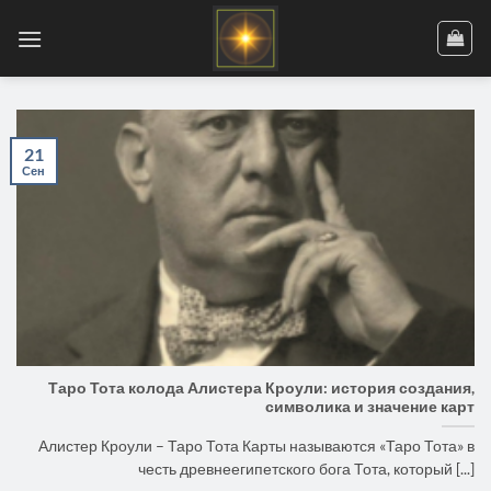
Skip
to
content
21
Сен
Таро Тота колода Алистера Кроули: история создания,
символика и значение карт
Алистер Кроули – Таро Тота Карты называются «Таро Тота» в
честь древнеегипетского бога Тота, который [...]