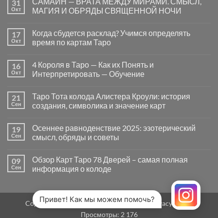
САМАЙН — ВРАТА МЕЖДУ МИРАМИ. СМЫСЛ,
31
записи
Почему
Окт
МАГИЯ И ОБРЯДЫ СВЯЩЕННОЙ НОЧИ
вопросы
«Да
Комментариев
или
к
нет
Когда сбудется расклад? Учимся определять
17
Нет»
записи
в
САМАЙН
Окт
время по картам Таро
Таро
—
могут
ВРАТА
Комментариев
заводить
МЕЖДУ
к
нет
4 Короля в Таро — Как их Понять и
16
в
МИРАМИ.
записи
тупик
СМЫСЛ,
Когда
Окт
Интерпретировать — Обучение
и
МАГИЯ
сбудется
как
И
расклад?
Комментариев
карты
ОБРЯДЫ
Учимся
к
нет
Таро Тота колода Алистера Кроули: история
21
на
СВЯЩЕННОЙ
определять
записи
самом
НОЧИ
время
4
Сен
создания, символика и значение карт
деле
по
Короля
помогают
картам
в
Комментариев
человеку
Таро
Таро
к
нет
Осеннее равноденствие 2025: эзотерический
19
—
записи
Как
Таро
Сен
смысл, обряды и советы
их
Тота
Понять
колода
Комментариев
и
Алистера
к
нет
Обзор Карт Таро 78 Дверей – самая полная
09
Интерпретировать
Кроули:
записи
—
история
Осеннее
Сен
информация о колоде
Обучение
создания,
равноденствие
символика
2025:
Комментариев
и
эзотерический
к
нет
значение
смысл,
записи
карт
обряды
Обзор
Привет! Как мы можем помочь?
Copyright 2026 ©
MirTaro (World Tarot)
Privacy Policy
и
Карт
советы
Таро
Просмотры:
2 176
78