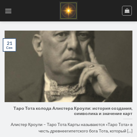
Skip
to
content
21
Сен
Таро Тота колода Алистера Кроули: история создания,
символика и значение карт
Алистер Кроули – Таро Тота Карты называются «Таро Тота» в
честь древнеегипетского бога Тота, который [...]