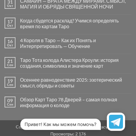
САМАЙН — ВРАТА МЕЖДУ МИРАМИ. СМЫСЛ,
31
записи
Почему
Окт
МАГИЯ И ОБРЯДЫ СВЯЩЕННОЙ НОЧИ
вопросы
«Да
Комментариев
или
к
нет
Когда сбудется расклад? Учимся определять
17
Нет»
записи
в
САМАЙН
Окт
время по картам Таро
Таро
—
могут
ВРАТА
Комментариев
заводить
МЕЖДУ
к
нет
4 Короля в Таро — Как их Понять и
16
в
МИРАМИ.
записи
тупик
СМЫСЛ,
Когда
Окт
Интерпретировать — Обучение
и
МАГИЯ
сбудется
как
И
расклад?
Комментариев
карты
ОБРЯДЫ
Учимся
к
нет
Таро Тота колода Алистера Кроули: история
21
на
СВЯЩЕННОЙ
определять
записи
самом
НОЧИ
время
4
Сен
создания, символика и значение карт
деле
по
Короля
помогают
картам
в
Комментариев
человеку
Таро
Таро
к
нет
Осеннее равноденствие 2025: эзотерический
19
—
записи
Как
Таро
Сен
смысл, обряды и советы
их
Тота
Понять
колода
Комментариев
и
Алистера
к
нет
Обзор Карт Таро 78 Дверей – самая полная
09
Интерпретировать
Кроули:
записи
—
история
Осеннее
Сен
информация о колоде
Обучение
создания,
равноденствие
символика
2025:
Комментариев
и
эзотерический
к
нет
значение
смысл,
записи
карт
обряды
Обзор
Привет! Как мы можем помочь?
Copyright 2026 ©
MirTaro (World Tarot)
Privacy Policy
и
Карт
советы
Таро
Просмотры:
2 176
78