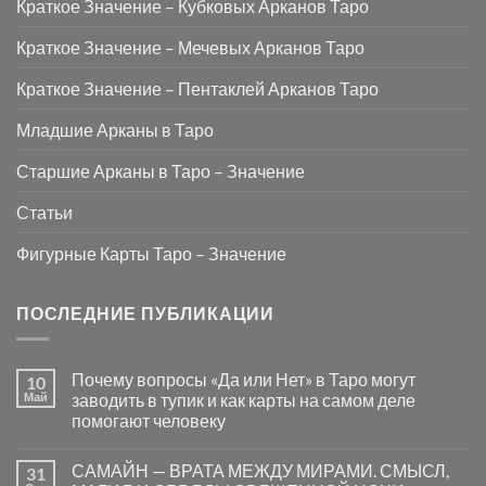
Краткое Значение – Кубковых Арканов Таро
Краткое Значение – Мечевых Арканов Таро
Краткое Значение – Пентаклей Арканов Таро
Младшие Арканы в Таро
Старшие Арканы в Таро – Значение
Статьи
Фигурные Карты Таро – Значение
ПОСЛЕДНИЕ ПУБЛИКАЦИИ
Почему вопросы «Да или Нет» в Таро могут
10
Май
заводить в тупик и как карты на самом деле
помогают человеку
Комментариев
к
нет
САМАЙН — ВРАТА МЕЖДУ МИРАМИ. СМЫСЛ,
31
записи
Почему