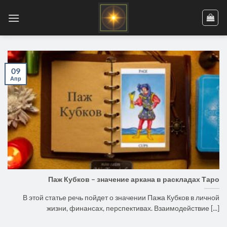
Skip
to
content
09
Апр
Паж Кубков – значение аркана в раскладах Таро
В этой статье речь пойдет о значении Пажа Кубков в личной
жизни, финансах, перспективах. Взаимодействие [...]