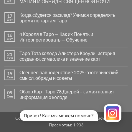
Окт
МАГИЯ И ОБРЯДЫ СВЯЩЕННОЙ НОЧИ
вопросы
«Да
Комментариев
или
к
нет
Когда сбудется расклад? Учимся определять
17
Нет»
записи
в
САМАЙН
Окт
время по картам Таро
Таро
—
могут
ВРАТА
Комментариев
заводить
МЕЖДУ
к
нет
4 Короля в Таро — Как их Понять и
16
в
МИРАМИ.
записи
тупик
СМЫСЛ,
Когда
Окт
Интерпретировать — Обучение
и
МАГИЯ
сбудется
как
И
расклад?
Комментариев
карты
ОБРЯДЫ
Учимся
к
нет
Таро Тота колода Алистера Кроули: история
21
на
СВЯЩЕННОЙ
определять
записи
самом
НОЧИ
время
4
Сен
создания, символика и значение карт
деле
по
Короля
помогают
картам
в
Комментариев
человеку
Таро
Таро
к
нет
Осеннее равноденствие 2025: эзотерический
19
—
записи
Как
Таро
Сен
смысл, обряды и советы
их
Тота
Понять
колода
Комментариев
и
Алистера
к
нет
Обзор Карт Таро 78 Дверей – самая полная
09
Интерпретировать
Кроули:
записи
—
история
Осеннее
Сен
информация о колоде
Обучение
создания,
равноденствие
символика
2025:
Комментариев
и
эзотерический
к
нет
значение
смысл,
записи
карт
обряды
Обзор
Привет! Как мы можем помочь?
Copyright 2026 ©
MirTaro (World Tarot)
Privacy Policy
и
Карт
советы
Таро
Просмотры:
1 903
78
Дверей