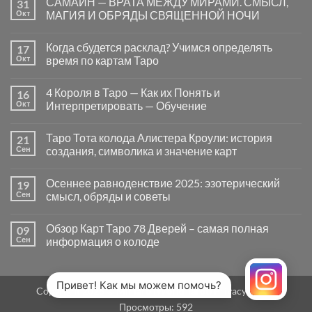
САМАЙН — ВРАТА МЕЖДУ МИРАМИ. СМЫСЛ,
31
записи
Почему
Окт
МАГИЯ И ОБРЯДЫ СВЯЩЕННОЙ НОЧИ
вопросы
«Да
Комментариев
или
к
нет
Когда сбудется расклад? Учимся определять
17
Нет»
записи
в
САМАЙН
Окт
время по картам Таро
Таро
—
могут
ВРАТА
Комментариев
заводить
МЕЖДУ
к
нет
4 Короля в Таро — Как их Понять и
16
в
МИРАМИ.
записи
тупик
СМЫСЛ,
Когда
Окт
Интерпретировать — Обучение
и
МАГИЯ
сбудется
как
И
расклад?
Комментариев
карты
ОБРЯДЫ
Учимся
к
нет
Таро Тота колода Алистера Кроули: история
21
на
СВЯЩЕННОЙ
определять
записи
самом
НОЧИ
время
4
Сен
создания, символика и значение карт
деле
по
Короля
помогают
картам
в
Комментариев
человеку
Таро
Таро
к
нет
Осеннее равноденствие 2025: эзотерический
19
—
записи
Как
Таро
Сен
смысл, обряды и советы
их
Тота
Понять
колода
Комментариев
и
Алистера
к
нет
Обзор Карт Таро 78 Дверей – самая полная
09
Интерпретировать
Кроули:
записи
—
история
Осеннее
Сен
информация о колоде
Обучение
создания,
равноденствие
символика
2025:
Комментариев
и
эзотерический
к
нет
значение
смысл,
записи
карт
обряды
Обзор
Привет! Как мы можем помочь?
Copyright 2026 ©
MirTaro (World Tarot)
Privacy Policy
и
Карт
советы
Таро
Просмотры:
592
78