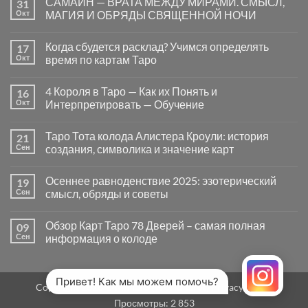
САМАЙН — ВРАТА МЕЖДУ МИРАМИ. СМЫСЛ,
31
записи
Почему
Окт
МАГИЯ И ОБРЯДЫ СВЯЩЕННОЙ НОЧИ
вопросы
«Да
Комментариев
или
к
нет
Когда сбудется расклад? Учимся определять
17
Нет»
записи
в
САМАЙН
Окт
время по картам Таро
Таро
—
могут
ВРАТА
Комментариев
заводить
МЕЖДУ
к
нет
4 Короля в Таро — Как их Понять и
16
в
МИРАМИ.
записи
тупик
СМЫСЛ,
Когда
Окт
Интерпретировать — Обучение
и
МАГИЯ
сбудется
как
И
расклад?
Комментариев
карты
ОБРЯДЫ
Учимся
к
нет
Таро Тота колода Алистера Кроули: история
21
на
СВЯЩЕННОЙ
определять
записи
самом
НОЧИ
время
4
Сен
создания, символика и значение карт
деле
по
Короля
помогают
картам
в
Комментариев
человеку
Таро
Таро
к
нет
Осеннее равноденствие 2025: эзотерический
19
—
записи
Как
Таро
Сен
смысл, обряды и советы
их
Тота
Понять
колода
Комментариев
и
Алистера
к
нет
Обзор Карт Таро 78 Дверей – самая полная
09
Интерпретировать
Кроули:
записи
—
история
Осеннее
Сен
информация о колоде
Обучение
создания,
равноденствие
символика
2025:
Комментариев
и
эзотерический
к
нет
значение
смысл,
записи
карт
обряды
Обзор
Привет! Как мы можем помочь?
Copyright 2026 ©
MirTaro (World Tarot)
Privacy Policy
и
Карт
советы
Таро
Просмотры:
2 853
78