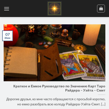
Skip
to
content
07
Июн
Краткое и Емкое Руководство по Значению Карт Таро
Райдера – Уэйта – Смит
Дорогие друзья, ко мне часто обращаются с просьбой коротко,
но емко разобрать всю колоду Райдера-Уэйта-Смит. [...]