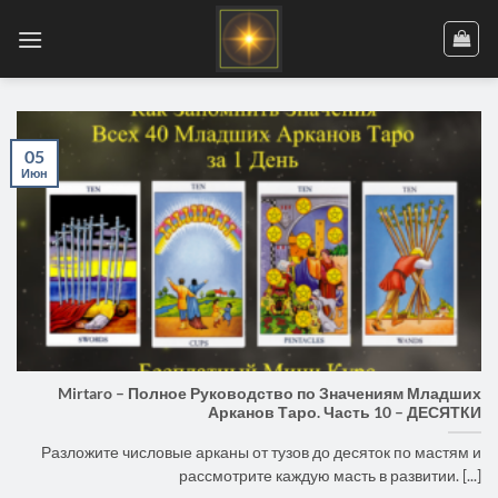
Skip
to
content
05
Июн
Mirtaro – Полное Руководство по Значениям Младших
Арканов Таро. Часть 10 – ДЕСЯТКИ
Разложите числовые арканы от тузов до десяток по мастям и
рассмотрите каждую масть в развитии. [...]