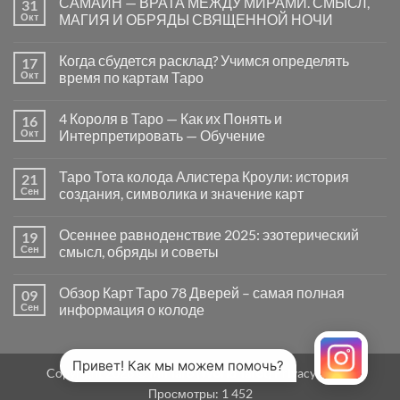
САМАЙН — ВРАТА МЕЖДУ МИРАМИ. СМЫСЛ,
31
записи
Почему
Окт
МАГИЯ И ОБРЯДЫ СВЯЩЕННОЙ НОЧИ
вопросы
«Да
Комментариев
или
к
нет
Когда сбудется расклад? Учимся определять
17
Нет»
записи
в
САМАЙН
Окт
время по картам Таро
Таро
—
могут
ВРАТА
Комментариев
заводить
МЕЖДУ
к
нет
4 Короля в Таро — Как их Понять и
16
в
МИРАМИ.
записи
тупик
СМЫСЛ,
Когда
Окт
Интерпретировать — Обучение
и
МАГИЯ
сбудется
как
И
расклад?
Комментариев
карты
ОБРЯДЫ
Учимся
к
нет
Таро Тота колода Алистера Кроули: история
21
на
СВЯЩЕННОЙ
определять
записи
самом
НОЧИ
время
4
Сен
создания, символика и значение карт
деле
по
Короля
помогают
картам
в
Комментариев
человеку
Таро
Таро
к
нет
Осеннее равноденствие 2025: эзотерический
19
—
записи
Как
Таро
Сен
смысл, обряды и советы
их
Тота
Понять
колода
Комментариев
и
Алистера
к
нет
Обзор Карт Таро 78 Дверей – самая полная
09
Интерпретировать
Кроули:
записи
—
история
Осеннее
Сен
информация о колоде
Обучение
создания,
равноденствие
символика
2025:
Комментариев
и
эзотерический
к
нет
значение
смысл,
записи
карт
обряды
Обзор
Привет! Как мы можем помочь?
Copyright 2026 ©
MirTaro (World Tarot)
Privacy Policy
и
Карт
советы
Таро
Просмотры:
1 452
78