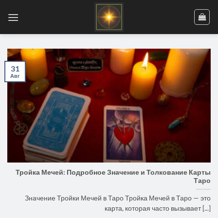
Skip
to
content
31
Авг
Тройка Мечей: Подробное Значение и Толкование Карты
Таро
Значение Тройки Мечей в Таро Тройка Мечей в Таро — это
карта, которая часто вызывает [...]