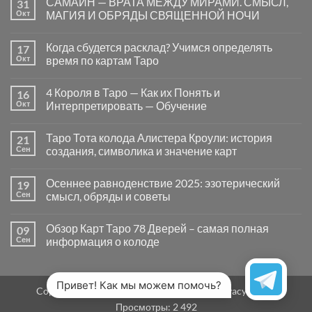
САМАЙН — ВРАТА МЕЖДУ МИРАМИ. СМЫСЛ,
31
записи
Почему
Окт
МАГИЯ И ОБРЯДЫ СВЯЩЕННОЙ НОЧИ
вопросы
«Да
Комментариев
или
к
нет
Когда сбудется расклад? Учимся определять
17
Нет»
записи
в
САМАЙН
Окт
время по картам Таро
Таро
—
могут
ВРАТА
Комментариев
заводить
МЕЖДУ
к
нет
4 Короля в Таро — Как их Понять и
16
в
МИРАМИ.
записи
тупик
СМЫСЛ,
Когда
Окт
Интерпретировать — Обучение
и
МАГИЯ
сбудется
как
И
расклад?
Комментариев
карты
ОБРЯДЫ
Учимся
к
нет
Таро Тота колода Алистера Кроули: история
21
на
СВЯЩЕННОЙ
определять
записи
самом
НОЧИ
время
4
Сен
создания, символика и значение карт
деле
по
Короля
помогают
картам
в
Комментариев
человеку
Таро
Таро
к
нет
Осеннее равноденствие 2025: эзотерический
19
—
записи
Как
Таро
Сен
смысл, обряды и советы
их
Тота
Понять
колода
Комментариев
и
Алистера
к
нет
Обзор Карт Таро 78 Дверей – самая полная
09
Интерпретировать
Кроули:
записи
—
история
Осеннее
Сен
информация о колоде
Обучение
создания,
равноденствие
символика
2025:
Комментариев
и
эзотерический
к
нет
значение
смысл,
записи
карт
обряды
Обзор
Привет! Как мы можем помочь?
Copyright 2026 ©
MirTaro (World Tarot)
Privacy Policy
и
Карт
советы
Таро
Просмотры:
2 492
78