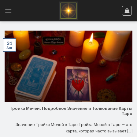
Skip
to
content
31
Авг
Тройка Мечей: Подробное Значение и Толкование Карты
Таро
Значение Тройки Мечей в Таро Тройка Мечей в Таро — это
карта, которая часто вызывает [...]