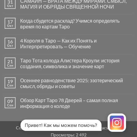
САМАЙН — ВРАТА МЕЖДУ МИРАМИ. СМЫСЛ,
31
записи
Почему
Окт
МАГИЯ И ОБРЯДЫ СВЯЩЕННОЙ НОЧИ
вопросы
«Да
Комментариев
или
к
нет
Когда сбудется расклад? Учимся определять
17
Нет»
записи
в
САМАЙН
Окт
время по картам Таро
Таро
—
могут
ВРАТА
Комментариев
заводить
МЕЖДУ
к
нет
4 Короля в Таро — Как их Понять и
16
в
МИРАМИ.
записи
тупик
СМЫСЛ,
Когда
Окт
Интерпретировать — Обучение
и
МАГИЯ
сбудется
как
И
расклад?
Комментариев
карты
ОБРЯДЫ
Учимся
к
нет
Таро Тота колода Алистера Кроули: история
21
на
СВЯЩЕННОЙ
определять
записи
самом
НОЧИ
время
4
Сен
создания, символика и значение карт
деле
по
Короля
помогают
картам
в
Комментариев
человеку
Таро
Таро
к
нет
Осеннее равноденствие 2025: эзотерический
19
—
записи
Как
Таро
Сен
смысл, обряды и советы
их
Тота
Понять
колода
Комментариев
и
Алистера
к
нет
Обзор Карт Таро 78 Дверей – самая полная
09
Интерпретировать
Кроули:
записи
—
история
Осеннее
Сен
информация о колоде
Обучение
создания,
равноденствие
символика
2025:
Комментариев
и
эзотерический
к
нет
значение
смысл,
записи
карт
обряды
Обзор
Привет! Как мы можем помочь?
Copyright 2026 ©
MirTaro (World Tarot)
Privacy Policy
и
Карт
советы
Таро
Просмотры:
2 492
78