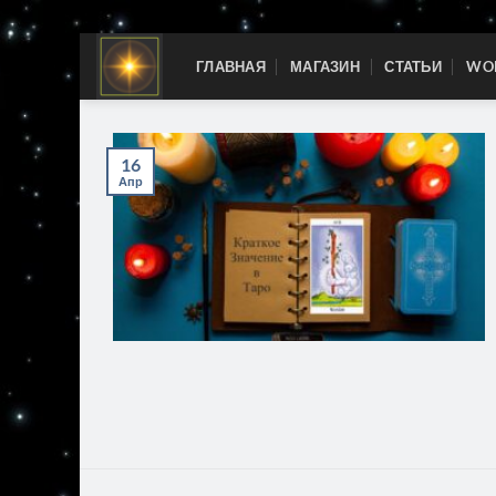
Skip
ГЛАВНАЯ
МАГАЗИН
СТАТЬИ
WOR
to
content
16
Апр