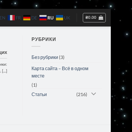
RU
₴
0.00
EN
FR
DE
UK
РУБРИКИ
щих
Без рубрики
(3)
ики:
Карта сайта – Всё в одном
...]
месте
(1)
Статьи
(216)