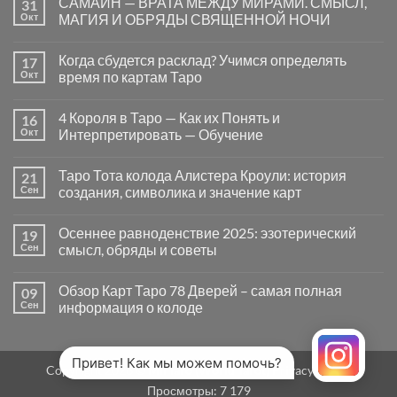
САМАЙН — ВРАТА МЕЖДУ МИРАМИ. СМЫСЛ,
31
записи
Почему
Окт
МАГИЯ И ОБРЯДЫ СВЯЩЕННОЙ НОЧИ
вопросы
«Да
Комментариев
или
к
нет
Когда сбудется расклад? Учимся определять
17
Нет»
записи
в
САМАЙН
Окт
время по картам Таро
Таро
—
могут
ВРАТА
Комментариев
заводить
МЕЖДУ
к
нет
4 Короля в Таро — Как их Понять и
16
в
МИРАМИ.
записи
тупик
СМЫСЛ,
Когда
Окт
Интерпретировать — Обучение
и
МАГИЯ
сбудется
как
И
расклад?
Комментариев
карты
ОБРЯДЫ
Учимся
к
нет
Таро Тота колода Алистера Кроули: история
21
на
СВЯЩЕННОЙ
определять
записи
самом
НОЧИ
время
4
Сен
создания, символика и значение карт
деле
по
Короля
помогают
картам
в
Комментариев
человеку
Таро
Таро
к
нет
Осеннее равноденствие 2025: эзотерический
19
—
записи
Как
Таро
Сен
смысл, обряды и советы
их
Тота
Понять
колода
Комментариев
и
Алистера
к
нет
Обзор Карт Таро 78 Дверей – самая полная
09
Интерпретировать
Кроули:
записи
—
история
Осеннее
Сен
информация о колоде
Обучение
создания,
равноденствие
символика
2025:
Комментариев
и
эзотерический
к
нет
значение
смысл,
записи
карт
обряды
Обзор
Привет! Как мы можем помочь?
Copyright 2026 ©
MirTaro (World Tarot)
Privacy Policy
и
Карт
советы
Таро
Просмотры:
7 179
78