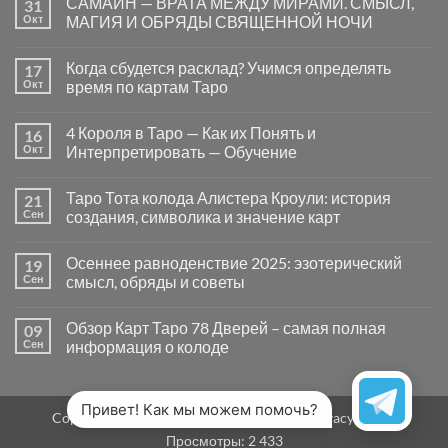
САМАЙН — ВРАТА МЕЖДУ МИРАМИ. СМЫСЛ,
31
записи
Почему
Окт
МАГИЯ И ОБРЯДЫ СВЯЩЕННОЙ НОЧИ
вопросы
«Да
Комментариев
или
к
нет
Когда сбудется расклад? Учимся определять
17
Нет»
записи
в
САМАЙН
Окт
время по картам Таро
Таро
—
могут
ВРАТА
Комментариев
заводить
МЕЖДУ
к
нет
4 Короля в Таро — Как их Понять и
16
в
МИРАМИ.
записи
тупик
СМЫСЛ,
Когда
Окт
Интерпретировать — Обучение
и
МАГИЯ
сбудется
как
И
расклад?
Комментариев
карты
ОБРЯДЫ
Учимся
к
нет
Таро Тота колода Алистера Кроули: история
21
на
СВЯЩЕННОЙ
определять
записи
самом
НОЧИ
время
4
Сен
создания, символика и значение карт
деле
по
Короля
помогают
картам
в
Комментариев
человеку
Таро
Таро
к
нет
Осеннее равноденствие 2025: эзотерический
19
—
записи
Как
Таро
Сен
смысл, обряды и советы
их
Тота
Понять
колода
Комментариев
и
Алистера
к
нет
Обзор Карт Таро 78 Дверей – самая полная
09
Интерпретировать
Кроули:
записи
—
история
Осеннее
Сен
информация о колоде
Обучение
создания,
равноденствие
символика
2025:
Комментариев
и
эзотерический
к
нет
значение
смысл,
записи
карт
обряды
Обзор
Привет! Как мы можем помочь?
Copyright 2026 ©
MirTaro (World Tarot)
Privacy Policy
и
Карт
советы
Таро
Просмотры:
2 433
78