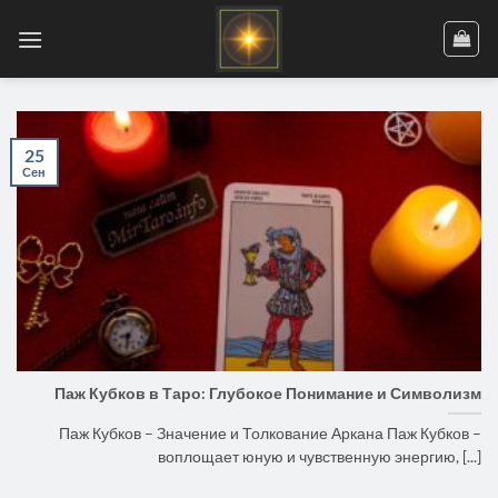
Skip
to
content
25
Сен
Паж Кубков в Таро: Глубокое Понимание и Символизм
Паж Кубков – Значение и Толкование Аркана Паж Кубков –
воплощает юную и чувственную энергию, [...]