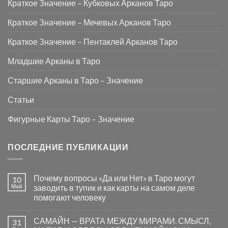
Краткое Значение – Кубковых Арканов Таро
Краткое Значение – Мечевых Арканов Таро
Краткое Значение – Пентаклей Арканов Таро
Младшие Арканы в Таро
Старшие Арканы в Таро – Значение
Статьи
Фигурные Карты Таро – Значение
ПОСЛЕДНИЕ ПУБЛИКАЦИИ
Почему вопросы «Да или Нет» в Таро могут
10
Май
заводить в тупик и как карты на самом деле
помогают человеку
Комментариев
к
нет
САМАЙН — ВРАТА МЕЖДУ МИРАМИ. СМЫСЛ,
31
записи
Почему