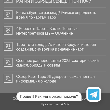
Окт
МАГИЯ И ОБРЯДЫ СВЯЩЕННОЙ НОЧИ
вопросы
«Да
Комментариев
или
к
нет
Когда сбудется расклад? Учимся определять
17
Нет»
записи
в
САМАЙН
Окт
время по картам Таро
Таро
—
могут
ВРАТА
Комментариев
заводить
МЕЖДУ
к
нет
4 Короля в Таро — Как их Понять и
16
в
МИРАМИ.
записи
тупик
СМЫСЛ,
Когда
Окт
Интерпретировать — Обучение
и
МАГИЯ
сбудется
как
И
расклад?
Комментариев
карты
ОБРЯДЫ
Учимся
к
нет
Таро Тота колода Алистера Кроули: история
21
на
СВЯЩЕННОЙ
определять
записи
самом
НОЧИ
время
4
Сен
создания, символика и значение карт
деле
по
Короля
помогают
картам
в
Комментариев
человеку
Таро
Таро
к
нет
Осеннее равноденствие 2025: эзотерический
19
—
записи
Как
Таро
Сен
смысл, обряды и советы
их
Тота
Понять
колода
Комментариев
и
Алистера
к
нет
Обзор Карт Таро 78 Дверей – самая полная
09
Интерпретировать
Кроули:
записи
—
история
Осеннее
Сен
информация о колоде
Обучение
создания,
равноденствие
символика
2025:
Комментариев
и
эзотерический
к
нет
значение
смысл,
записи
карт
обряды
Обзор
Привет! Как мы можем помочь?
Copyright 2026 ©
MirTaro (World Tarot)
Privacy Policy
и
Карт
советы
Таро
Просмотры:
4 607
78
Дверей