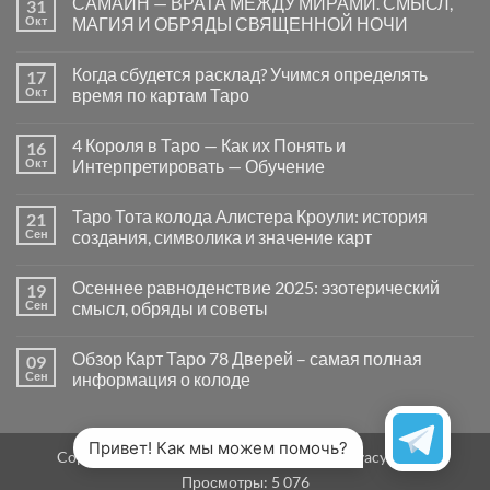
САМАЙН — ВРАТА МЕЖДУ МИРАМИ. СМЫСЛ,
31
записи
Почему
Окт
МАГИЯ И ОБРЯДЫ СВЯЩЕННОЙ НОЧИ
вопросы
«Да
Комментариев
или
к
нет
Когда сбудется расклад? Учимся определять
17
Нет»
записи
в
САМАЙН
Окт
время по картам Таро
Таро
—
могут
ВРАТА
Комментариев
заводить
МЕЖДУ
к
нет
4 Короля в Таро — Как их Понять и
16
в
МИРАМИ.
записи
тупик
СМЫСЛ,
Когда
Окт
Интерпретировать — Обучение
и
МАГИЯ
сбудется
как
И
расклад?
Комментариев
карты
ОБРЯДЫ
Учимся
к
нет
Таро Тота колода Алистера Кроули: история
21
на
СВЯЩЕННОЙ
определять
записи
самом
НОЧИ
время
4
Сен
создания, символика и значение карт
деле
по
Короля
помогают
картам
в
Комментариев
человеку
Таро
Таро
к
нет
Осеннее равноденствие 2025: эзотерический
19
—
записи
Как
Таро
Сен
смысл, обряды и советы
их
Тота
Понять
колода
Комментариев
и
Алистера
к
нет
Обзор Карт Таро 78 Дверей – самая полная
09
Интерпретировать
Кроули:
записи
—
история
Осеннее
Сен
информация о колоде
Обучение
создания,
равноденствие
символика
2025:
Комментариев
и
эзотерический
к
нет
значение
смысл,
записи
карт
обряды
Обзор
Привет! Как мы можем помочь?
Copyright 2026 ©
MirTaro (World Tarot)
Privacy Policy
и
Карт
советы
Таро
Просмотры:
5 076
78