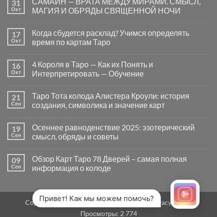
САМАЙН — ВРАТА МЕЖДУ МИРАМИ. СМЫСЛ,
31
записи
Почему
Окт
МАГИЯ И ОБРЯДЫ СВЯЩЕННОЙ НОЧИ
вопросы
«Да
Комментариев
или
к
нет
Когда сбудется расклад? Учимся определять
17
Нет»
записи
в
САМАЙН
Окт
время по картам Таро
Таро
—
могут
ВРАТА
Комментариев
заводить
МЕЖДУ
к
нет
4 Короля в Таро — Как их Понять и
16
в
МИРАМИ.
записи
тупик
СМЫСЛ,
Когда
Окт
Интерпретировать — Обучение
и
МАГИЯ
сбудется
как
И
расклад?
Комментариев
карты
ОБРЯДЫ
Учимся
к
нет
Таро Тота колода Алистера Кроули: история
21
на
СВЯЩЕННОЙ
определять
записи
самом
НОЧИ
время
4
Сен
создания, символика и значение карт
деле
по
Короля
помогают
картам
в
Комментариев
человеку
Таро
Таро
к
нет
Осеннее равноденствие 2025: эзотерический
19
—
записи
Как
Таро
Сен
смысл, обряды и советы
их
Тота
Понять
колода
Комментариев
и
Алистера
к
нет
Обзор Карт Таро 78 Дверей – самая полная
09
Интерпретировать
Кроули:
записи
—
история
Осеннее
Сен
информация о колоде
Обучение
создания,
равноденствие
символика
2025:
Комментариев
и
эзотерический
к
нет
значение
смысл,
записи
карт
обряды
Обзор
Привет! Как мы можем помочь?
Copyright 2026 ©
MirTaro (World Tarot)
Privacy Policy
и
Карт
советы
Таро
Просмотры:
2 774
78