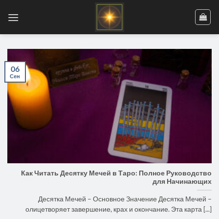
Skip
to
content
06
Сен
Как Читать Десятку Мечей в Таро: Полное Руководство
для Начинающих
Десятка Мечей – Основное Значение Десятка Мечей –
олицетворяет завершение, крах и окончание. Эта карта [...]