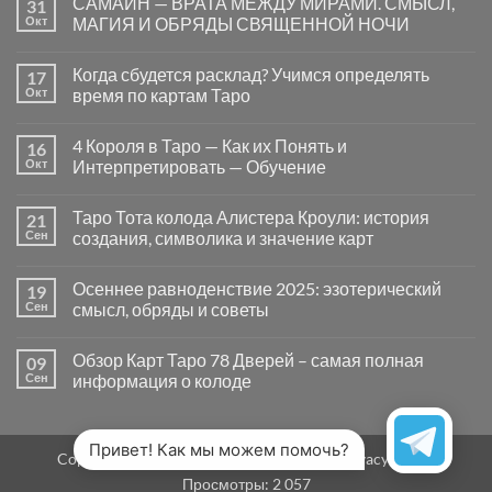
САМАЙН — ВРАТА МЕЖДУ МИРАМИ. СМЫСЛ,
31
записи
Почему
Окт
МАГИЯ И ОБРЯДЫ СВЯЩЕННОЙ НОЧИ
вопросы
«Да
Комментариев
или
к
нет
Когда сбудется расклад? Учимся определять
17
Нет»
записи
в
САМАЙН
Окт
время по картам Таро
Таро
—
могут
ВРАТА
Комментариев
заводить
МЕЖДУ
к
нет
4 Короля в Таро — Как их Понять и
16
в
МИРАМИ.
записи
тупик
СМЫСЛ,
Когда
Окт
Интерпретировать — Обучение
и
МАГИЯ
сбудется
как
И
расклад?
Комментариев
карты
ОБРЯДЫ
Учимся
к
нет
Таро Тота колода Алистера Кроули: история
21
на
СВЯЩЕННОЙ
определять
записи
самом
НОЧИ
время
4
Сен
создания, символика и значение карт
деле
по
Короля
помогают
картам
в
Комментариев
человеку
Таро
Таро
к
нет
Осеннее равноденствие 2025: эзотерический
19
—
записи
Как
Таро
Сен
смысл, обряды и советы
их
Тота
Понять
колода
Комментариев
и
Алистера
к
нет
Обзор Карт Таро 78 Дверей – самая полная
09
Интерпретировать
Кроули:
записи
—
история
Осеннее
Сен
информация о колоде
Обучение
создания,
равноденствие
символика
2025:
Комментариев
и
эзотерический
к
нет
значение
смысл,
записи
карт
обряды
Обзор
Привет! Как мы можем помочь?
Copyright 2026 ©
MirTaro (World Tarot)
Privacy Policy
и
Карт
советы
Таро
Просмотры:
2 057
78