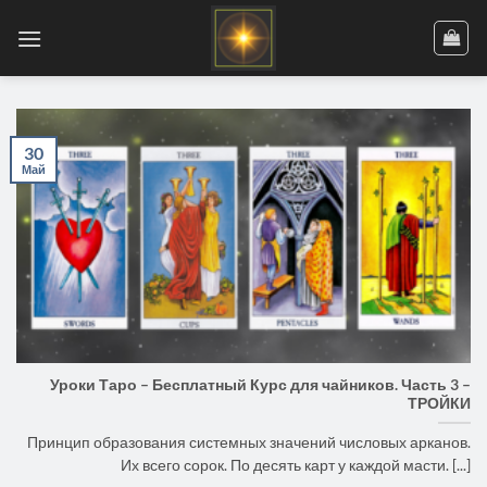
Skip
to
content
30
Май
Уроки Таро – Бесплатный Курс для чайников. Часть 3 –
ТРОЙКИ
Принцип образования системных значений числовых арканов.
Их всего сорок. По десять карт у каждой масти. [...]