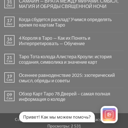
САМАЙН — ВРАТА МЕЖДУ МИРАМИ. СМЫСЛ,
31
записи
Почему
Окт
МАГИЯ И ОБРЯДЫ СВЯЩЕННОЙ НОЧИ
вопросы
«Да
Комментариев
или
к
нет
Когда сбудется расклад? Учимся определять
17
Нет»
записи
в
САМАЙН
Окт
время по картам Таро
Таро
—
могут
ВРАТА
Комментариев
заводить
МЕЖДУ
к
нет
4 Короля в Таро — Как их Понять и
16
в
МИРАМИ.
записи
тупик
СМЫСЛ,
Когда
Окт
Интерпретировать — Обучение
и
МАГИЯ
сбудется
как
И
расклад?
Комментариев
карты
ОБРЯДЫ
Учимся
к
нет
Таро Тота колода Алистера Кроули: история
21
на
СВЯЩЕННОЙ
определять
записи
самом
НОЧИ
время
4
Сен
создания, символика и значение карт
деле
по
Короля
помогают
картам
в
Комментариев
человеку
Таро
Таро
к
нет
Осеннее равноденствие 2025: эзотерический
19
—
записи
Как
Таро
Сен
смысл, обряды и советы
их
Тота
Понять
колода
Комментариев
и
Алистера
к
нет
Обзор Карт Таро 78 Дверей – самая полная
09
Интерпретировать
Кроули:
записи
—
история
Осеннее
Сен
информация о колоде
Обучение
создания,
равноденствие
символика
2025:
Комментариев
и
эзотерический
к
нет
значение
смысл,
записи
карт
обряды
Обзор
Привет! Как мы можем помочь?
Copyright 2026 ©
MirTaro (World Tarot)
Privacy Policy
и
Карт
советы
Таро
Просмотры:
2 531
78