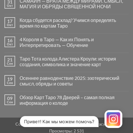
САМАЙН — ВРАТА МЕЖДУ МИРАМИ. СМЫСЛ,
31
записи
Почему
Окт
МАГИЯ И ОБРЯДЫ СВЯЩЕННОЙ НОЧИ
вопросы
«Да
Комментариев
или
к
нет
Когда сбудется расклад? Учимся определять
17
Нет»
записи
в
САМАЙН
Окт
время по картам Таро
Таро
—
могут
ВРАТА
Комментариев
заводить
МЕЖДУ
к
нет
4 Короля в Таро — Как их Понять и
16
в
МИРАМИ.
записи
тупик
СМЫСЛ,
Когда
Окт
Интерпретировать — Обучение
и
МАГИЯ
сбудется
как
И
расклад?
Комментариев
карты
ОБРЯДЫ
Учимся
к
нет
Таро Тота колода Алистера Кроули: история
21
на
СВЯЩЕННОЙ
определять
записи
самом
НОЧИ
время
4
Сен
создания, символика и значение карт
деле
по
Короля
помогают
картам
в
Комментариев
человеку
Таро
Таро
к
нет
Осеннее равноденствие 2025: эзотерический
19
—
записи
Как
Таро
Сен
смысл, обряды и советы
их
Тота
Понять
колода
Комментариев
и
Алистера
к
нет
Обзор Карт Таро 78 Дверей – самая полная
09
Интерпретировать
Кроули:
записи
—
история
Осеннее
Сен
информация о колоде
Обучение
создания,
равноденствие
символика
2025:
Комментариев
и
эзотерический
к
нет
значение
смысл,
записи
карт
обряды
Обзор
Привет! Как мы можем помочь?
Copyright 2026 ©
MirTaro (World Tarot)
Privacy Policy
и
Карт
советы
Таро
Просмотры:
2 531
78