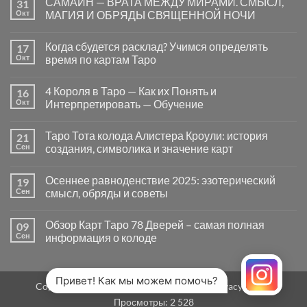
САМАЙН — ВРАТА МЕЖДУ МИРАМИ. СМЫСЛ,
31
записи
Почему
Окт
МАГИЯ И ОБРЯДЫ СВЯЩЕННОЙ НОЧИ
вопросы
«Да
Комментариев
или
к
нет
Когда сбудется расклад? Учимся определять
17
Нет»
записи
в
САМАЙН
Окт
время по картам Таро
Таро
—
могут
ВРАТА
Комментариев
заводить
МЕЖДУ
к
нет
4 Короля в Таро — Как их Понять и
16
в
МИРАМИ.
записи
тупик
СМЫСЛ,
Когда
Окт
Интерпретировать — Обучение
и
МАГИЯ
сбудется
как
И
расклад?
Комментариев
карты
ОБРЯДЫ
Учимся
к
нет
Таро Тота колода Алистера Кроули: история
21
на
СВЯЩЕННОЙ
определять
записи
самом
НОЧИ
время
4
Сен
создания, символика и значение карт
деле
по
Короля
помогают
картам
в
Комментариев
человеку
Таро
Таро
к
нет
Осеннее равноденствие 2025: эзотерический
19
—
записи
Как
Таро
Сен
смысл, обряды и советы
их
Тота
Понять
колода
Комментариев
и
Алистера
к
нет
Обзор Карт Таро 78 Дверей – самая полная
09
Интерпретировать
Кроули:
записи
—
история
Осеннее
Сен
информация о колоде
Обучение
создания,
равноденствие
символика
2025:
Комментариев
и
эзотерический
к
нет
значение
смысл,
записи
карт
обряды
Обзор
Привет! Как мы можем помочь?
Copyright 2026 ©
MirTaro (World Tarot)
Privacy Policy
и
Карт
советы
Таро
Просмотры:
2 528
78