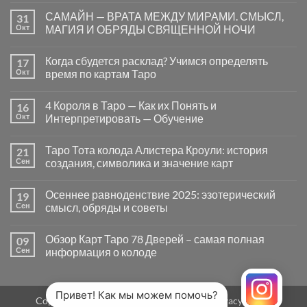
к
нет
САМАЙН — ВРАТА МЕЖДУ МИРАМИ. СМЫСЛ,
31
записи
Почему
Окт
МАГИЯ И ОБРЯДЫ СВЯЩЕННОЙ НОЧИ
вопросы
«Да
Комментариев
или
к
нет
Когда сбудется расклад? Учимся определять
17
Нет»
записи
в
САМАЙН
Окт
время по картам Таро
Таро
—
могут
ВРАТА
Комментариев
заводить
МЕЖДУ
к
нет
4 Короля в Таро — Как их Понять и
16
в
МИРАМИ.
записи
тупик
СМЫСЛ,
Когда
Окт
Интерпретировать — Обучение
и
МАГИЯ
сбудется
как
И
расклад?
Комментариев
карты
ОБРЯДЫ
Учимся
к
нет
Таро Тота колода Алистера Кроули: история
21
на
СВЯЩЕННОЙ
определять
записи
самом
НОЧИ
время
4
Сен
создания, символика и значение карт
деле
по
Короля
помогают
картам
в
Комментариев
человеку
Таро
Таро
к
нет
Осеннее равноденствие 2025: эзотерический
19
—
записи
Как
Таро
Сен
смысл, обряды и советы
их
Тота
Понять
колода
Комментариев
и
Алистера
к
нет
Обзор Карт Таро 78 Дверей – самая полная
09
Интерпретировать
Кроули:
записи
—
история
Осеннее
Сен
информация о колоде
Обучение
создания,
равноденствие
символика
2025:
Комментариев
и
эзотерический
к
нет
значение
смысл,
записи
карт
обряды
Обзор
Привет! Как мы можем помочь?
Copyright 2026 ©
MirTaro (World Tarot)
Privacy Policy
и
Карт