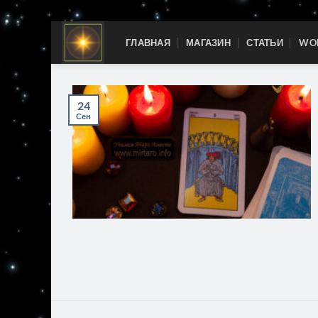
Skip
ГЛАВНАЯ
МАГАЗИН
СТАТЬИ
WOR
to
content
24
Сен