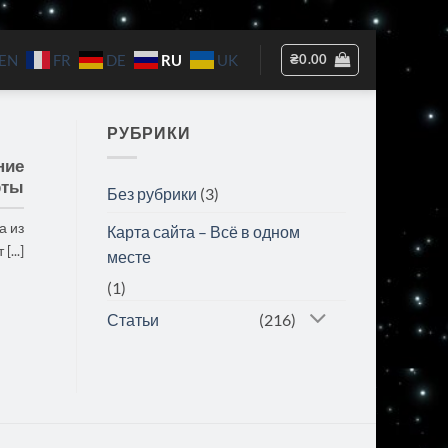
RU
₴
0.00
EN
FR
DE
UK
РУБРИКИ
ние
рты
Без рубрики
(3)
а из
Карта сайта – Всё в одном
...]
месте
(1)
Статьи
(216)