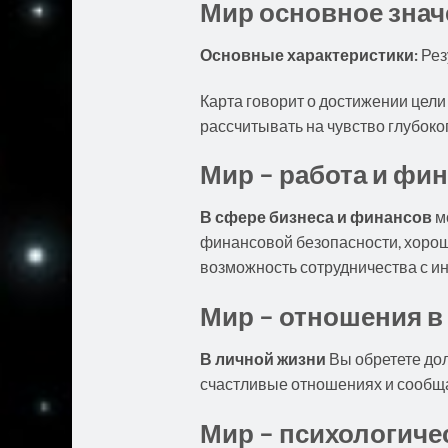
Мир основное знач
Основные характеристики:
Рез
Карта говорит о достижении цел
рассчитывать на чувство глубоко
Мир – работа и фи
В сфере бизнеса и финансов
мо
финансовой безопасности, хорош
возможность сотрудничества с и
Мир – отношения в
В личной жизни
Вы обретете до
счастливые отношениях и сообща
Мир – психологичес