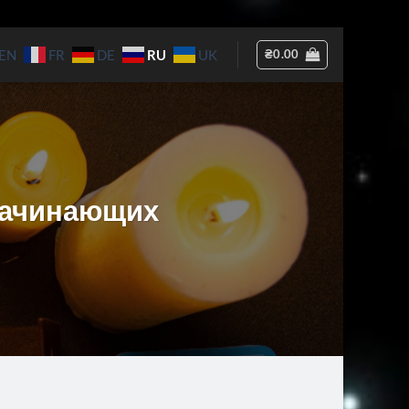
RU
₴
0.00
EN
FR
DE
UK
 Начинающих