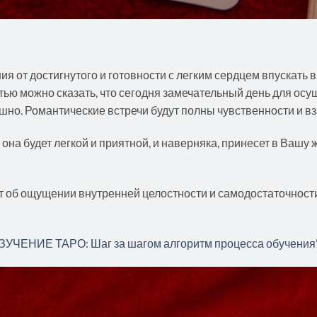
ия от достигнутого и готовности с легким сердцем впускать 
тью можно сказать, что сегодня замечательный день для ос
но. Романтические встречи будут полны чувственности и в
 она будет легкой и приятной, и наверняка, принесет в Ваш
ит об ощущении внутренней целостности и самодостаточност
ЕНИЕ ТАРО: Шаг за шагом алгоритм процесса обучения