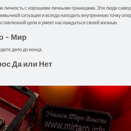
ую личность с хорошими личными границами. Эти люди самод
ивычной ситуации и всегда находить внутреннюю точку опор
оставленной цели и умеет наслаждаться своей жизнью.
о – Мир
дите дело до конца.
рос Да или Нет