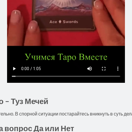
о – Туз Мечей
льно. В спорной ситуации постарайтесь вникнуть в суть дел
на вопрос Да или Нет