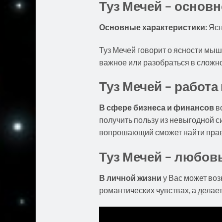
Туз Мечей – основн
Основные характеристики:
Ясн
Туз Мечей говорит о ясности мы
важное или разобраться в сложно
Туз Мечей – работ
В сфере бизнеса и финансов
во
получить пользу из невыгодной с
вопрошающий сможет найти пра
Туз Мечей – любов
В личной жизни
у Вас может воз
романтических чувствах, а делае