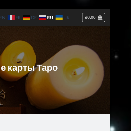
RU
₴
0.00
EN
FR
DE
UK
ие карты Таро