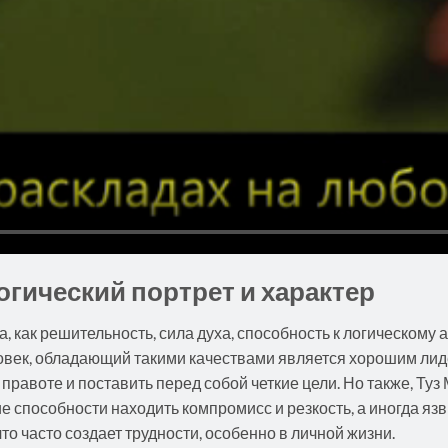
огический портрет и характер
а, как решительность, сила духа, способность к логическому 
ловек, обладающий такими качествами является хорошим лид
 правоте и поставить перед собой четкие цели. Но также, Туз
е способности находить компромисс и резкость, а иногда яз
то часто создает трудности, особенно в личной жизни.