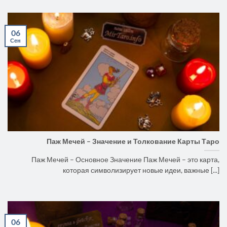
06
Сен
Паж Мечей – Значение и Толкование Карты Таро
Паж Мечей – Основное Значение Паж Мечей – это карта,
которая символизирует новые идеи, важные [...]
06