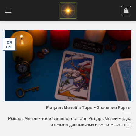
Skip
to
content
08
Сен
Рыцарь Мечей в Таро – Значение Карты
Рыцарь Мечей – толкование карты Таро Рыцарь Мечей – одна
из самых динамичных и решительных [...]