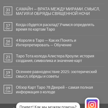
Комментариев
к
нет
САМАЙН — ВРАТА МЕЖДУ МИРАМИ. СМЫСЛ,
31
записи
Почему
Окт
МАГИЯ И ОБРЯДЫ СВЯЩЕННОЙ НОЧИ
вопросы
«Да
Комментариев
или
к
нет
Когда сбудется расклад? Учимся определять
17
Нет»
записи
в
САМАЙН
Окт
время по картам Таро
Таро
—
могут
ВРАТА
Комментариев
заводить
МЕЖДУ
к
нет
4 Короля в Таро — Как их Понять и
16
в
МИРАМИ.
записи
тупик
СМЫСЛ,
Когда
Окт
Интерпретировать — Обучение
и
МАГИЯ
сбудется
как
И
расклад?
Комментариев
карты
ОБРЯДЫ
Учимся
к
нет
Таро Тота колода Алистера Кроули: история
21
на
СВЯЩЕННОЙ
определять
записи
самом
НОЧИ
время
4
Сен
создания, символика и значение карт
деле
по
Короля
помогают
картам
в
Комментариев
человеку
Таро
Таро
к
нет
Осеннее равноденствие 2025: эзотерический
19
—
записи
Как
Таро
Сен
смысл, обряды и советы
их
Тота
Понять
колода
Комментариев
и
Алистера
к
нет
Обзор Карт Таро 78 Дверей – самая полная
09
Интерпретировать
Кроули:
записи
—
история
Осеннее
Сен
информация о колоде
Обучение
создания,
равноденствие
символика
2025:
Комментариев
и
эзотерический
к
нет
значение
смысл,
записи
карт
обряды
Обзор
Привет! Как мы можем помочь?