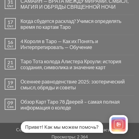
САМАЙН — ВРАТА МЕЖДУ МИРАМИ. СМЫСЛ,
31
записи
Почему
Окт
МАГИЯ И ОБРЯДЫ СВЯЩЕННОЙ НОЧИ
вопросы
«Да
Комментариев
или
к
нет
Когда сбудется расклад? Учимся определять
17
Нет»
записи
в
САМАЙН
Окт
время по картам Таро
Таро
—
могут
ВРАТА
Комментариев
заводить
МЕЖДУ
к
нет
4 Короля в Таро — Как их Понять и
16
в
МИРАМИ.
записи
тупик
СМЫСЛ,
Когда
Окт
Интерпретировать — Обучение
и
МАГИЯ
сбудется
как
И
расклад?
Комментариев
карты
ОБРЯДЫ
Учимся
к
нет
Таро Тота колода Алистера Кроули: история
21
на
СВЯЩЕННОЙ
определять
записи
самом
НОЧИ
время
4
Сен
создания, символика и значение карт
деле
по
Короля
помогают
картам
в
Комментариев
человеку
Таро
Таро
к
нет
Осеннее равноденствие 2025: эзотерический
19
—
записи
Как
Таро
Сен
смысл, обряды и советы
их
Тота
Понять
колода
Комментариев
и
Алистера
к
нет
Обзор Карт Таро 78 Дверей – самая полная
09
Интерпретировать
Кроули:
записи
—
история
Осеннее
Сен
информация о колоде
Обучение
создания,
равноденствие
символика
2025:
Комментариев
и
эзотерический
к
нет
значение
смысл,
записи
карт
обряды
Обзор
Привет! Как мы можем помочь?
Copyright 2026 ©
MirTaro (World Tarot)
Privacy Policy
и
Карт
советы
Таро
Просмотры:
2 364
78