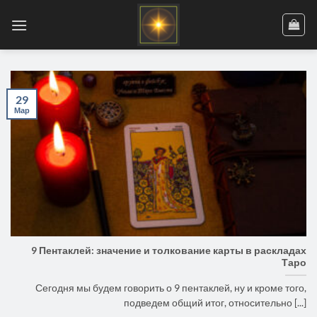
Skip
to
content
29
Мар
9 Пентаклей: значение и толкование карты в раскладах
Таро
Сегодня мы будем говорить о 9 пентаклей, ну и кроме того,
подведем общий итог, относительно [...]