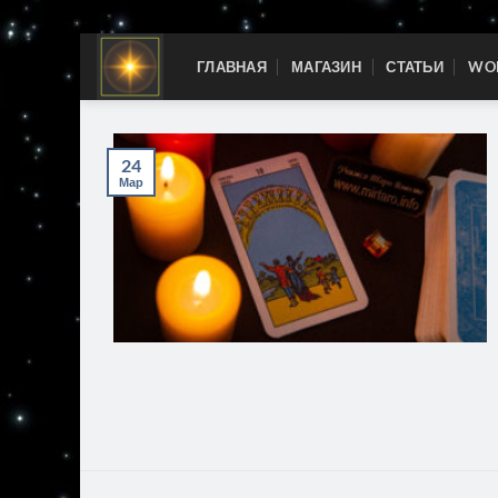
Skip
ГЛАВНАЯ
МАГАЗИН
СТАТЬИ
WOR
to
content
24
Мар