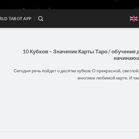
LD TAROT APP
10 Кубков – Значение Карты Таро / обучение 
начинаю
Сегодня речь пойдет о десятке кубков. О прекрасной, светлой,
многими любимой карте. И так, [