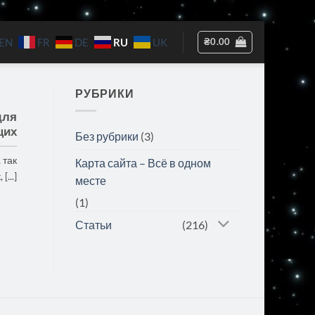
RU
₴
0.00
EN
FR
DE
UK
РУБРИКИ
для
щих
Без рубрики
(3)
 так
Карта сайта – Всё в одном
...]
месте
(1)
Статьи
(216)