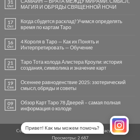
САМАЙН — ВРАТА МЕЖДУ МИРАМИ. СМЫСЛ,
31
записи
Почему
Окт
МАГИЯ И ОБРЯДЫ СВЯЩЕННОЙ НОЧИ
вопросы
«Да
Комментариев
или
к
нет
Когда сбудется расклад? Учимся определять
17
Нет»
записи
в
САМАЙН
Окт
время по картам Таро
Таро
—
могут
ВРАТА
Комментариев
заводить
МЕЖДУ
к
нет
4 Короля в Таро — Как их Понять и
16
в
МИРАМИ.
записи
тупик
СМЫСЛ,
Когда
Окт
Интерпретировать — Обучение
и
МАГИЯ
сбудется
как
И
расклад?
Комментариев
карты
ОБРЯДЫ
Учимся
к
нет
Таро Тота колода Алистера Кроули: история
21
на
СВЯЩЕННОЙ
определять
записи
самом
НОЧИ
время
4
Сен
создания, символика и значение карт
деле
по
Короля
помогают
картам
в
Комментариев
человеку
Таро
Таро
к
нет
Осеннее равноденствие 2025: эзотерический
19
—
записи
Как
Таро
Сен
смысл, обряды и советы
их
Тота
Понять
колода
Комментариев
и
Алистера
к
нет
Обзор Карт Таро 78 Дверей – самая полная
09
Интерпретировать
Кроули:
записи
—
история
Осеннее
Сен
информация о колоде
Обучение
создания,
равноденствие
символика
2025:
Комментариев
и
эзотерический
к
нет
значение
смысл,
записи
карт
обряды
Обзор
Привет! Как мы можем помочь?
Copyright 2026 ©
MirTaro (World Tarot)
Privacy Policy
и
Карт
советы
Таро
Просмотры:
2 687
78