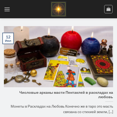
Skip
to
content
12
Июл
Числовые арканы масти Пентаклей в раскладах на
любовь
Монеты в Раскладах на Любовь Конечно же в таро это масть
связана со стихией земли, [...]