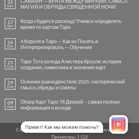
САМАЙН — ВРАТА МЕЖДУ МИРАМИ. СМЫСЛ,
31
записи
Почему
Окт
МАГИЯ И ОБРЯДЫ СВЯЩЕННОЙ НОЧИ
вопросы
«Да
Комментариев
или
к
нет
Когда сбудется расклад? Учимся определять
17
Нет»
записи
в
САМАЙН
Окт
время по картам Таро
Таро
—
могут
ВРАТА
Комментариев
заводить
МЕЖДУ
к
нет
4 Короля в Таро — Как их Понять и
16
в
МИРАМИ.
записи
тупик
СМЫСЛ,
Когда
Окт
Интерпретировать — Обучение
и
МАГИЯ
сбудется
как
И
расклад?
Комментариев
карты
ОБРЯДЫ
Учимся
к
нет
Таро Тота колода Алистера Кроули: история
21
на
СВЯЩЕННОЙ
определять
записи
самом
НОЧИ
время
4
Сен
создания, символика и значение карт
деле
по
Короля
помогают
картам
в
Комментариев
человеку
Таро
Таро
к
нет
Осеннее равноденствие 2025: эзотерический
19
—
записи
Как
Таро
Сен
смысл, обряды и советы
их
Тота
Понять
колода
Комментариев
и
Алистера
к
нет
Обзор Карт Таро 78 Дверей – самая полная
09
Интерпретировать
Кроули:
записи
—
история
Осеннее
Сен
информация о колоде
Обучение
создания,
равноденствие
символика
2025:
Комментариев
и
эзотерический
к
нет
значение
смысл,
записи
карт
обряды
Обзор
Привет! Как мы можем помочь?
Copyright 2026 ©
MirTaro (World Tarot)
Privacy Policy
и
Карт
советы
Таро
Просмотры:
1 522
78