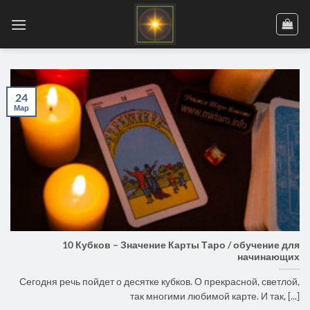
Skip
to
content
24
Мар
10 Кубков – Значение Карты Таро / обучение для
начинающих
Сегодня речь пойдет о десятке кубков. О прекрасной, светлой,
так многими любимой карте. И так, [...]