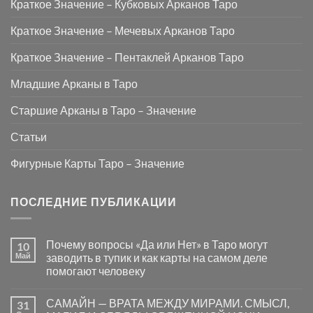
Краткое Значение – Кубковых Арканов Таро
Краткое Значение – Мечевых Арканов Таро
Краткое Значение – Пентаклей Арканов Таро
Младшие Арканы в Таро
Старшие Арканы в Таро – Значение
Статьи
Фигурные Карты Таро – Значение
ПОСЛЕДНИЕ ПУБЛИКАЦИИ
Почему вопросы «Да или Нет» в Таро могут
10
Май
заводить в тупик и как карты на самом деле
помогают человеку
Комментариев
к
нет
САМАЙН — ВРАТА МЕЖДУ МИРАМИ. СМЫСЛ,
31
записи
Почему