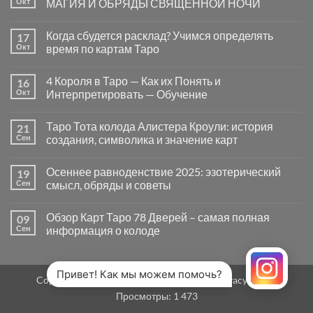
Окт
МАГИЯ И ОБРЯДЫ СВЯЩЕННОЙ НОЧИ
вопросы
«Да
Комментариев
или
к
нет
Когда сбудется расклад? Учимся определять
17
Нет»
записи
в
САМАЙН
Окт
время по картам Таро
Таро
—
могут
ВРАТА
Комментариев
заводить
МЕЖДУ
к
нет
4 Короля в Таро — Как их Понять и
16
в
МИРАМИ.
записи
тупик
СМЫСЛ,
Когда
Окт
Интерпретировать — Обучение
и
МАГИЯ
сбудется
как
И
расклад?
Комментариев
карты
ОБРЯДЫ
Учимся
к
нет
Таро Тота колода Алистера Кроули: история
21
на
СВЯЩЕННОЙ
определять
записи
самом
НОЧИ
время
4
Сен
создания, символика и значение карт
деле
по
Короля
помогают
картам
в
Комментариев
человеку
Таро
Таро
к
нет
Осеннее равноденствие 2025: эзотерический
19
—
записи
Как
Таро
Сен
смысл, обряды и советы
их
Тота
Понять
колода
Комментариев
и
Алистера
к
нет
Обзор Карт Таро 78 Дверей – самая полная
09
Интерпретировать
Кроули:
записи
—
история
Осеннее
Сен
информация о колоде
Обучение
создания,
равноденствие
символика
2025:
Комментариев
и
эзотерический
к
нет
значение
смысл,
записи
карт
обряды
Обзор
Привет! Как мы можем помочь?
Copyright 2026 ©
MirTaro (World Tarot)
Privacy Policy
и
Карт
советы
Таро
Просмотры:
1 473
78
Дверей