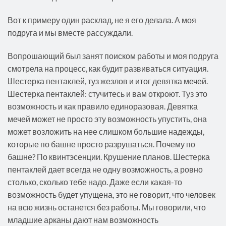
Вот к примеру один расклад, не я его делала. А моя
подруга и мы вместе рассуждали.
Вопрошающий был занят поиском работы и моя подруга
смотрела на процесс, как будит развиваться ситуация.
Шестерка пентаклей, туз жезлов и итог девятка мечей.
Шестерка пентаклей: стучитесь и вам откроют. Туз это
возможность и как правило единоразовая. Девятка
мечей может не просто эту возможность упустить, она
может возложить на нее слишком большие надежды,
которые по башне просто разрушаться. Почему по
башне? По квинтэсенции. Крушение планов. Шестерка
пентаклей дает всегда не одну возможность, а ровно
столько, сколько тебе надо. Даже если какая-то
возможность будет упущена, это не говорит, что человек
на всю жизнь останется без работы. Мы говорили, что
младшие арканы дают нам возможность