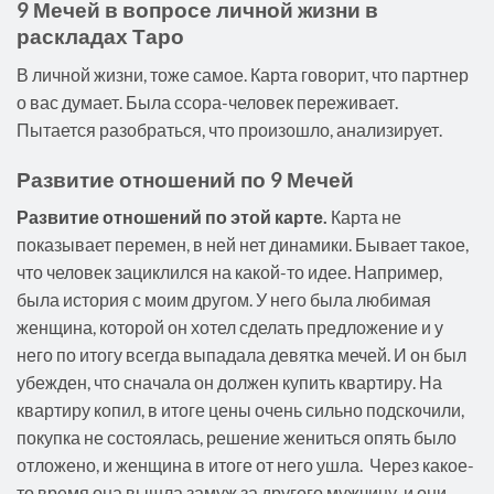
9 Мечей в вопросе личной жизни в
раскладах Таро
В личной жизни, тоже самое. Карта говорит, что партнер
о вас думает. Была ссора-человек переживает.
Пытается разобраться, что произошло, анализирует.
Развитие отношений по 9 Мечей
Развитие отношений по этой карте.
Карта не
показывает перемен, в ней нет динамики. Бывает такое,
что человек зациклился на какой-то идее. Например,
была история с моим другом. У него была любимая
женщина, которой он хотел сделать предложение и у
него по итогу всегда выпадала девятка мечей. И он был
убежден, что сначала он должен купить квартиру. На
квартиру копил, в итоге цены очень сильно подскочили,
покупка не состоялась, решение жениться опять было
отложено, и женщина в итоге от него ушла. Через какое-
то время она вышла замуж за другого мужчину, и они