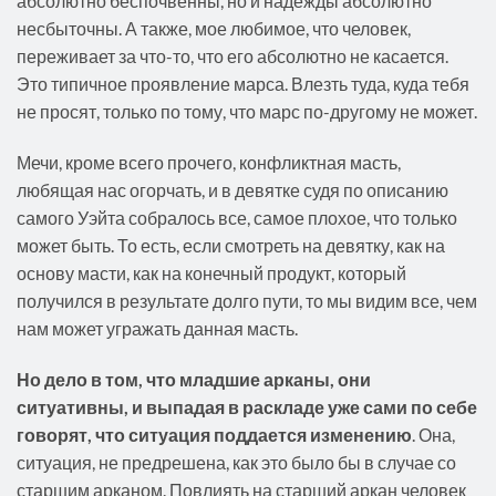
абсолютно беспочвенны, но и надежды абсолютно
несбыточны. А также, мое любимое, что человек,
переживает за что-то, что его абсолютно не касается.
Это типичное проявление марса. Влезть туда, куда тебя
не просят, только по тому, что марс по-другому не может.
Мечи, кроме всего прочего, конфликтная масть,
любящая нас огорчать, и в девятке судя по описанию
самого Уэйта собралось все, самое плохое, что только
может быть. То есть, если смотреть на девятку, как на
основу масти, как на конечный продукт, который
получился в результате долго пути, то мы видим все, чем
нам может угражать данная масть.
Но дело в том, что младшие арканы, они
ситуативны, и выпадая в раскладе уже сами по себе
говорят, что ситуация поддается изменению
. Она,
ситуация, не предрешена, как это было бы в случае со
старшим арканом. Повлиять на старший аркан человек