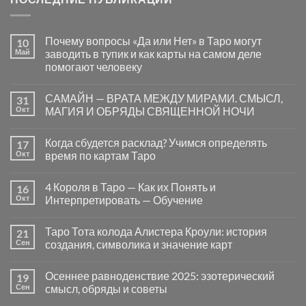
Почему вопросы «Да или Нет» в Таро могут
10
Май
заводить в тупик и как карты на самом деле
помогают человеку
Комментариев
к
нет
САМАЙН — ВРАТА МЕЖДУ МИРАМИ. СМЫСЛ,
31
записи
Почему
Окт
МАГИЯ И ОБРЯДЫ СВЯЩЕННОЙ НОЧИ
вопросы
«Да
Комментариев
или
к
нет
Когда сбудется расклад? Учимся определять
17
Нет»
записи
в
САМАЙН
Окт
время по картам Таро
Таро
—
могут
ВРАТА
Комментариев
заводить
МЕЖДУ
к
нет
4 Короля в Таро — Как их Понять и
16
в
МИРАМИ.
записи
тупик
СМЫСЛ,
Когда
Окт
Интерпретировать — Обучение
и
МАГИЯ
сбудется
как
И
расклад?
Комментариев
карты
ОБРЯДЫ
Учимся
к
нет
Таро Тота колода Алистера Кроули: история
21
на
СВЯЩЕННОЙ
определять
записи
самом
НОЧИ
время
4
Сен
создания, символика и значение карт
деле
по
Короля
помогают
картам
в
Комментариев
человеку
Таро
Таро
к
нет
Осеннее равноденствие 2025: эзотерический
19
—
записи
Как
Таро
Сен
смысл, обряды и советы
их
Тота
Понять
колода
Комментариев