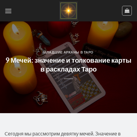
Skip
to
content
МЛАДШИЕ АРКАНЫ В ТАРО
9 Мечей: значение и толкование карты
в раскладах Таро
Cегодня мы рассмотрим девятку мечей. Значение в