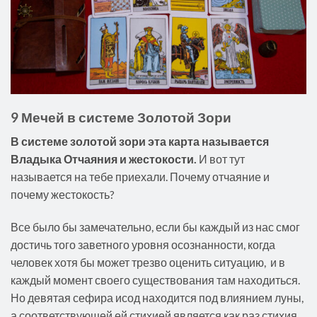
9 Мечей в системе Золотой Зори
В системе золотой зори эта карта называется
Владыка Отчаяния и жестокости.
И вот тут
называется на тебе приехали. Почему отчаяние и
почему жестокость?
Все было бы замечательно, если бы каждый из нас смог
достичь того заветного уровня осознанности, когда
человек хотя бы может трезво оценить ситуацию, и в
каждый момент своего существования там находиться.
Но девятая сефира исод находится под влиянием луны,
а соответствующей ей стихией является как раз стихия