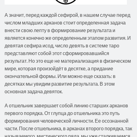
А значит, перед каждой сефирой, в нашем случае перед
числом младших арканов стоит определенная задача
внести свою лепту в формирование результата и
является конечно же определенным этапом развития. И
девятая сефира исод, число девять в системе таро
представляют собой этот сформировавшийся
результат. Но это еще не материализация в физическом
мире, которая произойдёт в десятке, а придание
окончательной формы. Или можно еще сказать: в
десятках мы увидим развитие результата. В этом
основная задача девяток.
А отшельник завершает собой линию старших арканов
первого порядка. От глупца до отшельника это путь
формирования человеческой личности. Ее осознанной
части. После отшельника, в арканах второго порядка, так
называемого, мистического ряда, мы уже сталкиваемся