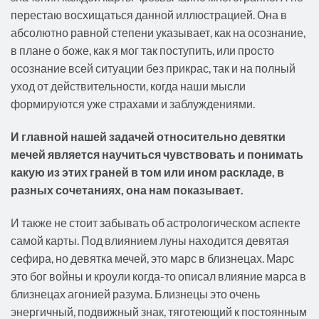
перестаю восхищаться данной иллюстрацией. Она в
абсолютно равной степени указывает, как на осознание,
в плане о боже, как я мог так поступить, или просто
осознание всей ситуации без прикрас, так и на полный
уход от действительности, когда наши мысли
формируются уже страхами и заблуждениями.
И главной нашей задачей относительно девятки
мечей является научиться чувствовать и понимать
какую из этих граней в том или ином раскладе, в
разных сочетаниях, она нам показывает.
И также не стоит забывать об астрологическом аспекте
самой карты. Под влиянием луны находится девятая
сефира, но девятка мечей, это марс в близнецах. Марс
это бог войны и кроули когда-то описал влияние марса в
близнецах агонией разума. Близнецы это очень
энергичный, подвижный знак, тяготеющий к постоянным