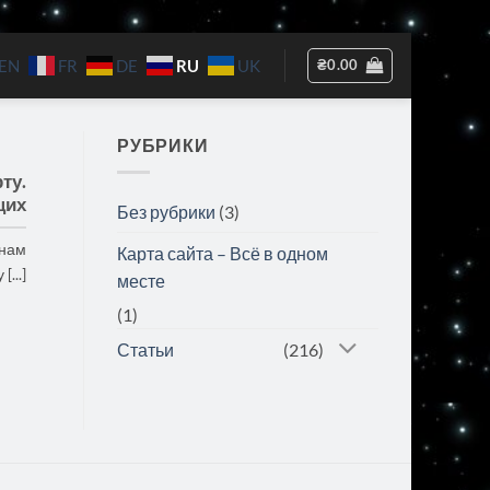
RU
₴
0.00
EN
FR
DE
UK
РУБРИКИ
ту.
щих
Без рубрики
(3)
 нам
Карта сайта – Всё в одном
[...]
месте
(1)
Статьи
(216)