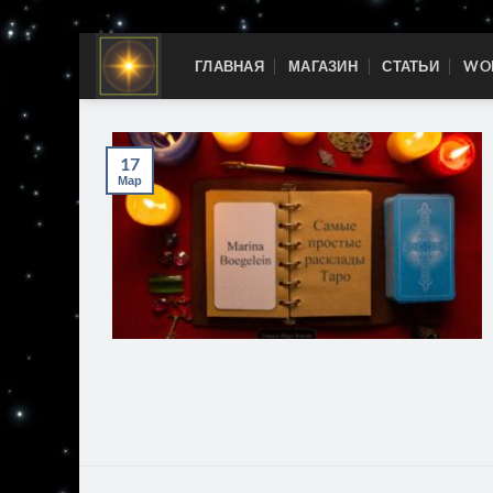
Skip
ГЛАВНАЯ
МАГАЗИН
СТАТЬИ
WOR
to
content
17
Мар