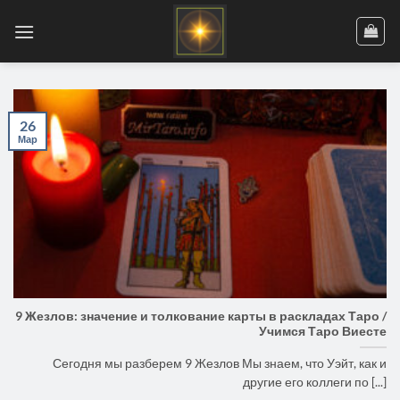
Skip
to
content
26
Мар
9 Жезлов: значение и толкование карты в раскладах Таро /
Учимся Таро Виесте
Сегодня мы разберем 9 Жезлов Мы знаем, что Уэйт, как и
другие его коллеги по [...]