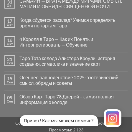
САМАЙН — ВРАТА МЕЖДУ МИРАМИ. СМЫСЛ,
31
записи
Почему
Окт
МАГИЯ И ОБРЯДЫ СВЯЩЕННОЙ НОЧИ
вопросы
«Да
Комментариев
или
к
нет
Когда сбудется расклад? Учимся определять
17
Нет»
записи
в
САМАЙН
Окт
время по картам Таро
Таро
—
могут
ВРАТА
Комментариев
заводить
МЕЖДУ
к
нет
4 Короля в Таро — Как их Понять и
16
в
МИРАМИ.
записи
тупик
СМЫСЛ,
Когда
Окт
Интерпретировать — Обучение
и
МАГИЯ
сбудется
как
И
расклад?
Комментариев
карты
ОБРЯДЫ
Учимся
к
нет
Таро Тота колода Алистера Кроули: история
21
на
СВЯЩЕННОЙ
определять
записи
самом
НОЧИ
время
4
Сен
создания, символика и значение карт
деле
по
Короля
помогают
картам
в
Комментариев
человеку
Таро
Таро
к
нет
Осеннее равноденствие 2025: эзотерический
19
—
записи
Как
Таро
Сен
смысл, обряды и советы
их
Тота
Понять
колода
Комментариев
и
Алистера
к
нет
Обзор Карт Таро 78 Дверей – самая полная
09
Интерпретировать
Кроули:
записи
—
история
Осеннее
Сен
информация о колоде
Обучение
создания,
равноденствие
символика
2025:
Комментариев
и
эзотерический
к
нет
значение
смысл,
записи
карт
обряды
Обзор
Привет! Как мы можем помочь?
Copyright 2026 ©
MirTaro (World Tarot)
Privacy Policy
и
Карт
советы
Таро
Просмотры:
2 123
78