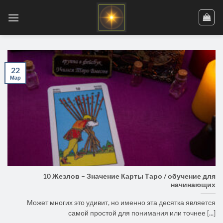
Skip
to
content
22
Мар
10 Жезлов – Значение Карты Таро / обучение для
начинающих
Может многих это удивит, но именно эта десятка является
самой простой для понимания или точнее [...]