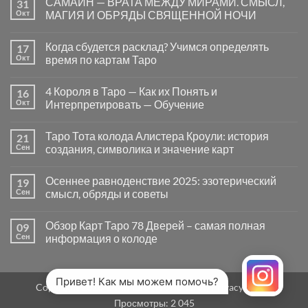
САМАЙН — ВРАТА МЕЖДУ МИРАМИ. СМЫСЛ,
31
записи
Почему
Окт
МАГИЯ И ОБРЯДЫ СВЯЩЕННОЙ НОЧИ
вопросы
«Да
Комментариев
или
к
нет
Когда сбудется расклад? Учимся определять
17
Нет»
записи
в
САМАЙН
Окт
время по картам Таро
Таро
—
могут
ВРАТА
Комментариев
заводить
МЕЖДУ
к
нет
4 Короля в Таро — Как их Понять и
16
в
МИРАМИ.
записи
тупик
СМЫСЛ,
Когда
Окт
Интерпретировать — Обучение
и
МАГИЯ
сбудется
как
И
расклад?
Комментариев
карты
ОБРЯДЫ
Учимся
к
нет
Таро Тота колода Алистера Кроули: история
21
на
СВЯЩЕННОЙ
определять
записи
самом
НОЧИ
время
4
Сен
создания, символика и значение карт
деле
по
Короля
помогают
картам
в
Комментариев
человеку
Таро
Таро
к
нет
Осеннее равноденствие 2025: эзотерический
19
—
записи
Как
Таро
Сен
смысл, обряды и советы
их
Тота
Понять
колода
Комментариев
и
Алистера
к
нет
Обзор Карт Таро 78 Дверей – самая полная
09
Интерпретировать
Кроули:
записи
—
история
Осеннее
Сен
информация о колоде
Обучение
создания,
равноденствие
символика
2025:
Комментариев
и
эзотерический
к
нет
значение
смысл,
записи
карт
обряды
Обзор
Привет! Как мы можем помочь?
Copyright 2026 ©
MirTaro (World Tarot)
Privacy Policy
и
Карт
советы
Таро
Просмотры:
2 045
78