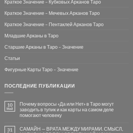
Краткое Значение – Кубковых Арканов Таро
Краткое Значение – Мечевых Арканов Таро
Краткое Значение – Пентаклей Арканов Таро
Младшие Арканы в Таро
Старшие Арканы в Таро – Значение
Статьи
Фигурные Карты Таро – Значение
ПОСЛЕДНИЕ ПУБЛИКАЦИИ
Почему вопросы «Да или Нет» в Таро могут
10
Май
заводить в тупик и как карты на самом деле
помогают человеку
Комментариев
к
нет
САМАЙН — ВРАТА МЕЖДУ МИРАМИ. СМЫСЛ,
31
записи
Почему