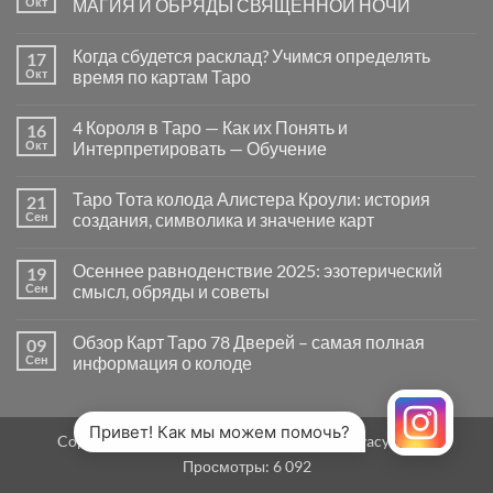
Окт
МАГИЯ И ОБРЯДЫ СВЯЩЕННОЙ НОЧИ
вопросы
«Да
Комментариев
или
к
нет
Когда сбудется расклад? Учимся определять
17
Нет»
записи
в
САМАЙН
Окт
время по картам Таро
Таро
—
могут
ВРАТА
Комментариев
заводить
МЕЖДУ
к
нет
4 Короля в Таро — Как их Понять и
16
в
МИРАМИ.
записи
тупик
СМЫСЛ,
Когда
Окт
Интерпретировать — Обучение
и
МАГИЯ
сбудется
как
И
расклад?
Комментариев
карты
ОБРЯДЫ
Учимся
к
нет
Таро Тота колода Алистера Кроули: история
21
на
СВЯЩЕННОЙ
определять
записи
самом
НОЧИ
время
4
Сен
создания, символика и значение карт
деле
по
Короля
помогают
картам
в
Комментариев
человеку
Таро
Таро
к
нет
Осеннее равноденствие 2025: эзотерический
19
—
записи
Как
Таро
Сен
смысл, обряды и советы
их
Тота
Понять
колода
Комментариев
и
Алистера
к
нет
Обзор Карт Таро 78 Дверей – самая полная
09
Интерпретировать
Кроули:
записи
—
история
Осеннее
Сен
информация о колоде
Обучение
создания,
равноденствие
символика
2025:
Комментариев
и
эзотерический
к
нет
значение
смысл,
записи
карт
обряды
Обзор
Привет! Как мы можем помочь?
Copyright 2026 ©
MirTaro (World Tarot)
Privacy Policy
и
Карт
советы
Таро
Просмотры:
6 092
78
Дверей