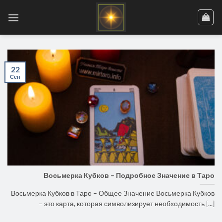
Skip
to
content
22
Сен
Восьмерка Кубков – Подробное Значение в Таро
Восьмерка Кубков в Таро – Общее Значение Восьмерка Кубков
– это карта, которая символизирует необходимость [...]