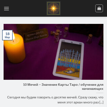
Skip
to
content
18
Мар
10 Мечей – Значение Карты Таро / обучение для
начинающих
Сегодня мы будим говорить о десятке мечей. Сразу скажу, что
меня этот аркан много раз [...]