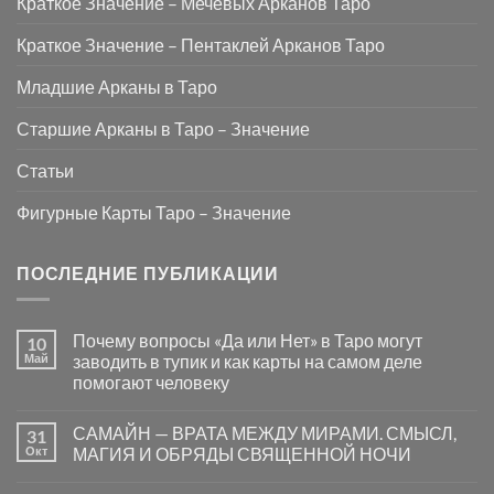
Краткое Значение – Мечевых Арканов Таро
Краткое Значение – Пентаклей Арканов Таро
Младшие Арканы в Таро
Старшие Арканы в Таро – Значение
Статьи
Фигурные Карты Таро – Значение
ПОСЛЕДНИЕ ПУБЛИКАЦИИ
Почему вопросы «Да или Нет» в Таро могут
10
Май
заводить в тупик и как карты на самом деле
помогают человеку
Комментариев
к
нет
САМАЙН — ВРАТА МЕЖДУ МИРАМИ. СМЫСЛ,
31
записи
Почему
Окт
МАГИЯ И ОБРЯДЫ СВЯЩЕННОЙ НОЧИ
вопросы
«Да
Комментариев
или
к
нет