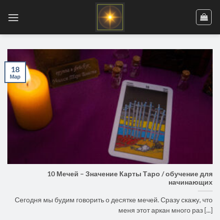
Skip
to
content
18
Мар
10 Мечей – Значение Карты Таро / обучение для
начинающих
Сегодня мы будим говорить о десятке мечей. Сразу скажу, что
меня этот аркан много раз [...]