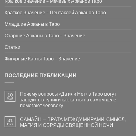
Краткое Значение – Мечевых Арканов Таро
Краткое Значение – Пентаклей Арканов Таро
Младшие Арканы в Таро
Старшие Арканы в Таро – Значение
Статьи
Фигурные Карты Таро – Значение
ПОСЛЕДНИЕ ПУБЛИКАЦИИ
Почему вопросы «Да или Нет» в Таро могут
10
Май
заводить в тупик и как карты на самом деле
помогают человеку
Комментариев
к
нет
САМАЙН — ВРАТА МЕЖДУ МИРАМИ. СМЫСЛ,
31
записи
Почему
Окт
МАГИЯ И ОБРЯДЫ СВЯЩЕННОЙ НОЧИ
вопросы
«Да
Комментариев
или
к
нет