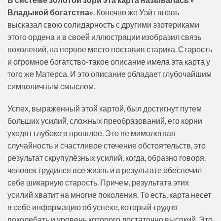
Владыкой богатства»
. Конечно же Уэйт вновь
высказал свою солидарность с другими эзотериками
этого ордена и в своей иллюстрации изобразил связь
поколений, на первое место поставив старика. Старость
и огромное богатство-такое описание имела эта карта у
того же Матерса. И это описание обладает глубочайшим
символичным смыслом.
Успех, выраженный этой картой, был достигнут путем
больших усилий, сложных преобразований, его корни
уходят глубоко в прошлое. Это не мимолетная
случайность и счастливое стечение обстоятельств, это
результат скрупулёзных усилий, когда, образно говоря,
человек трудился все жизнь и в результате обеспечил
себе шикарную старость. Причем, результата этих
усилий хватит на многие поколения. То есть, карта несет
в себе информацию об успехе, который трудно
поколебать и уровень которого достаточно высокий. Это