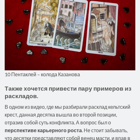
10 Пентаклей – колода Казанова
Также хочется привести пару примеров из
раскладов.
В одном из видео, где мы разбирали расклад кельтский
крест, данная десятка вышла во второй позиции,
отразив собой суть конфликта. А вопрос был о
перспективе карьерного роста
. Не стоит забывать,
что десятки представляют собой венец масти, и впав в