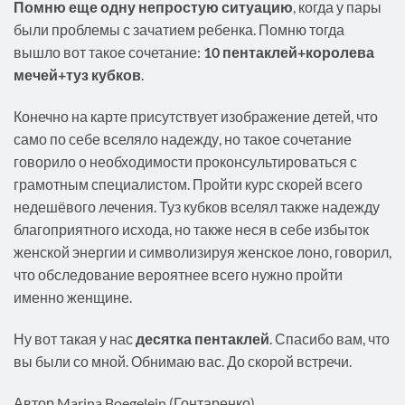
Помню еще одну непростую ситуацию
, когда у пары
были проблемы с зачатием ребенка. Помню тогда
вышло вот такое сочетание:
10 пентаклей+королева
мечей+туз кубков
.
Конечно на карте присутствует изображение детей, что
само по себе вселяло надежду, но такое сочетание
говорило о необходимости проконсультироваться с
грамотным специалистом. Пройти курс скорей всего
недешёвого лечения. Туз кубков вселял также надежду
благоприятного исхода, но также неся в себе избыток
женской энергии и символизируя женское лоно, говорил,
что обследование вероятнее всего нужно пройти
именно женщине.
Ну вот такая у нас
десятка пентаклей
. Спасибо вам, что
вы были со мной. Обнимаю вас. До скорой встречи.
Автор Marina Boegelein (Гонтаренко)