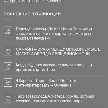
Фигурные Карты Таро – Значение
ПОСЛЕДНИЕ ПУБЛИКАЦИИ
Почему вопросы «Да или Нет» в Таро могут
10
Май
заводить в тупик и как карты на самом деле
помогают человеку
Комментариев
к
нет
САМАЙН — ВРАТА МЕЖДУ МИРАМИ. СМЫСЛ,
31
записи
Почему
Окт
МАГИЯ И ОБРЯДЫ СВЯЩЕННОЙ НОЧИ
вопросы
«Да
Комментариев
или
к
нет
Когда сбудется расклад? Учимся определять
17
Нет»
записи
в
САМАЙН
Окт
время по картам Таро
Таро
—
могут
ВРАТА
Комментариев
заводить
МЕЖДУ
к
нет
4 Короля в Таро — Как их Понять и
16
в
МИРАМИ.
записи
тупик
СМЫСЛ,
Когда
Окт
Интерпретировать — Обучение
и
МАГИЯ
сбудется
как
И
расклад?
Комментариев
карты
ОБРЯДЫ
Учимся
к
нет
Таро Тота колода Алистера Кроули: история
21
на
СВЯЩЕННОЙ
определять
записи
самом
НОЧИ
время
4
Сен
создания, символика и значение карт
деле
по
Короля
помогают
картам
в
Комментариев